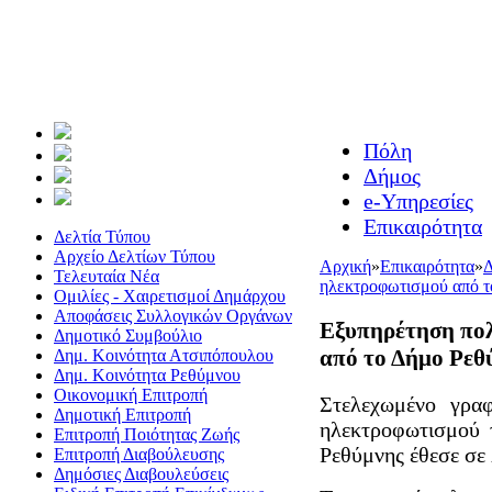
Πόλη
Δήμος
e-Υπηρεσίες
Επικαιρότητα
Δελτία Τύπου
Αρχείο Δελτίων Τύπου
Αρχική
»
Επικαιρότητα
»
Δ
Τελευταία Νέα
ηλεκτροφωτισμού από τ
Ομιλίες - Χαιρετισμοί Δημάρχου
Αποφάσεις Συλλογικών Οργάνων
Εξυπηρέτηση πολ
Δημοτικό Συμβούλιο
από το Δήμο Ρεθύ
Δημ. Κοινότητα Ατσιπόπουλου
Δημ. Κοινότητα Ρεθύμνου
Οικονομική Επιτροπή
Στελεχωμένο γραφ
Δημοτική Επιτροπή
ηλεκτροφωτισμού 
Επιτροπή Ποιότητας Ζωής
Ρεθύμνης έθεσε σε 
Επιτροπή Διαβούλευσης
Δημόσιες Διαβουλεύσεις