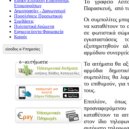
Ειδική Επιτροπή Επικίνδυνως
Το γραφείο λειτ
Ετοιμορρόπων
Παρασκευή, από τις
Δημοπρασίες - Διαγωνισμοί
Προσλήψεις Προσωπικού
Οι συμπολίτες μπο
Συμβάσεις
να καταθέτουν το 
Πολιτιστικά δρώμενα
Εφημερεύοντα Φαρμακεία
σε φωτιστικά σώμ
Καιρός
εγκαταστάσεις 
εξυπηρετηθούν α
είσοδος e-Υπηρεσίες
αρμόδιου συνεργεί
Τα αιτήματα θα αξ
αρμόδια δημοτι
συμπολίτες θα λα
το επιθυμούν, για 
τους.
Επιπλέον, όπω
προαναφερόμενο
καταθέτουν τα αι
στον ίδιο τηλεφω
αυτόματο τηλεφωνητ