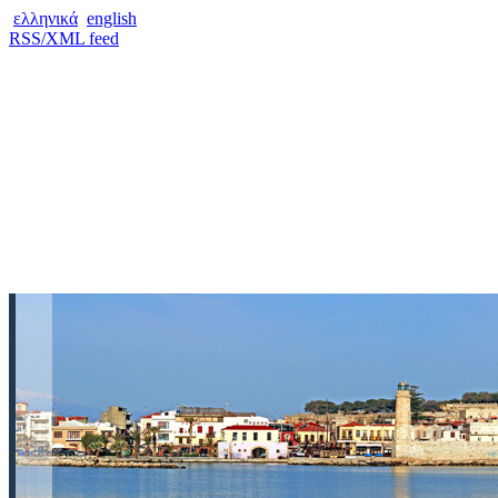
ελληνικά
english
RSS/XML feed