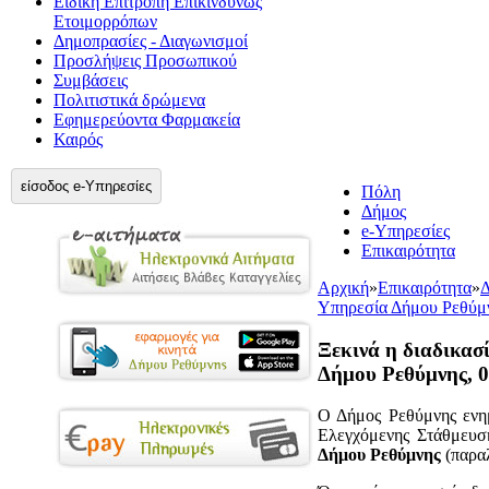
Ειδική Επιτροπή Επικίνδυνως
Ετοιμορρόπων
Δημοπρασίες - Διαγωνισμοί
Προσλήψεις Προσωπικού
Συμβάσεις
Πολιτιστικά δρώμενα
Εφημερεύοντα Φαρμακεία
Καιρός
είσοδος e-Υπηρεσίες
Πόλη
Δήμος
e-Υπηρεσίες
Επικαιρότητα
Αρχική
»
Επικαιρότητα
»
Δ
Υπηρεσία Δήμου Ρεθύμν
Ξεκινά η διαδικασ
Δήμου Ρεθύμνης, 0
Ο Δήμος Ρεθύμνης ενημ
Ελεγχόμενης Στάθμευση
Δήμου Ρεθύμνης
(παραλ