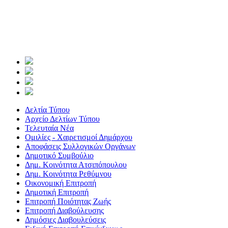
Δελτία Τύπου
Αρχείο Δελτίων Τύπου
Τελευταία Νέα
Ομιλίες - Χαιρετισμοί Δημάρχου
Αποφάσεις Συλλογικών Οργάνων
Δημοτικό Συμβούλιο
Δημ. Κοινότητα Ατσιπόπουλου
Δημ. Κοινότητα Ρεθύμνου
Οικονομική Επιτροπή
Δημοτική Επιτροπή
Επιτροπή Ποιότητας Ζωής
Επιτροπή Διαβούλευσης
Δημόσιες Διαβουλεύσεις