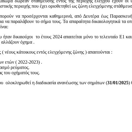
καίωμα δωρεάν στάθμευσης εντός της περιοχής ελέγχου έχουν οι ι
κιστικής περιοχής που έχει οριοθετηθεί ως ζώνη ελεγχόμενης στάθμευσ
μπορούν να προσέρχονται καθημερινά, από Δευτέρα έως Παρασκευ
για να παραλάβουν το σήμα τους. Τα απαραίτητα δικαιολογητικά τα οπ
ίναι:
υ ήταν δικαιούχοι το έτους 2024 απαιτείται μόνο το τελευταίο Ε1 κ
 αλλάζουν όχημα .
 ( νέους κάτοικους εντός ελεγχόμενης ζώνης ) απαιτούνται :
ν ετών ( 2022-2023) .
ασμό ρεύματος.
ς του οχήματός τους.
του ολοκληρωθεί η διαδικασία ανανέωσης των σημάτων (
31/01/2025
)