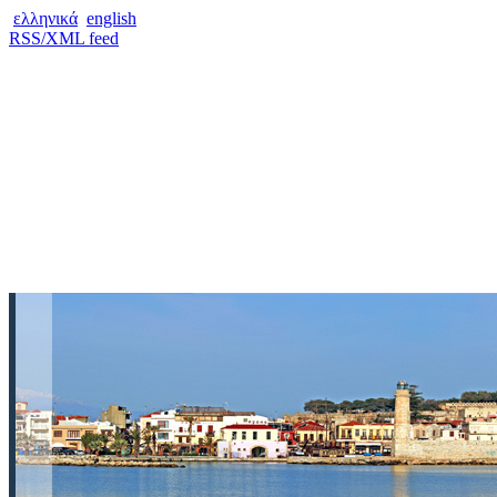
ελληνικά
english
RSS/XML feed