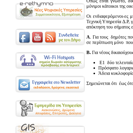
Όπως είναι γνωστό, δι
μόνιμοι κάτοικοι της οι
Οι ενδιαφερόμενοι-ες 
Τεχνική Υπηρεσία Δ.Ρ, 
απόκτηση του σήματος ε
Α
. Για τους δημότες πο
σε περίπτωση μόνο που
Β.
Για νέους δικαιούχους
Ε1 δύο τελευταίω
Πρόσφατο λογαρι
Άδεια κυκλοφορία
Σημειώνεται ότι έως ό