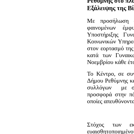
Ρεθύμνης στο πλ
Εξάλειψης της Βί
Με προσήλωση σ
φαινομένων έμφυ
Υποστήριξης Γυν
Κοινωνικών Υπηρεσ
στον εορτασμό της
κατά των Γυναικώ
Νοεμβρίου κάθε έτ
Το Κέντρο, σε συ
Δήμου Ρεθύμνης κ
συλλόγων με ση
προσφορά στην π
οποίες απευθύνοντα
Στόχος των εκ
ευαισθητοποιημέ