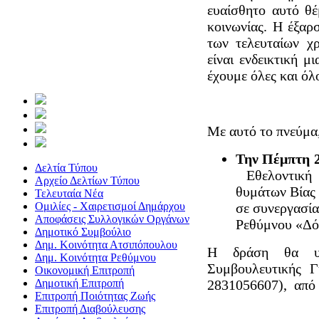
ευαίσθητο αυτό θ
κοινωνίας. Η έξαρ
των τελευταίων χ
είναι ενδεικτική μ
έχουμε όλες και όλο
Με αυτό το πνεύμα,
Την Πέμπτη 2
Δελτία Τύπου
Εθελοντική 
Αρχείο Δελτίων Τύπου
θυμάτων Βίας
Τελευταία Νέα
Ομιλίες - Χαιρετισμοί Δημάρχου
σε συνεργασί
Αποφάσεις Συλλογικών Οργάνων
Ρεθύμνου «Δό
Δημοτικό Συμβούλιο
Δημ. Κοινότητα Ατσιπόπουλου
Η δράση θα υλ
Δημ. Κοινότητα Ρεθύμνου
Συμβουλευτικής Γ
Οικονομική Επιτροπή
Δημοτική Επιτροπή
2831056607), από τ
Επιτροπή Ποιότητας Ζωής
Επιτροπή Διαβούλευσης