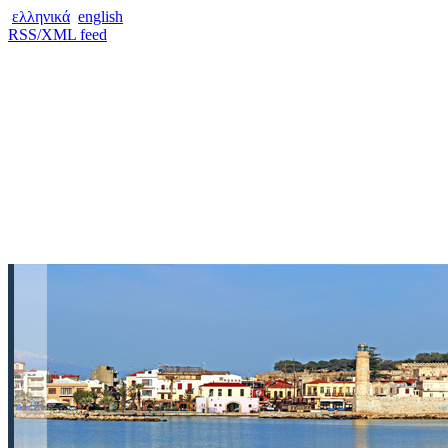
ελληνικά
english
RSS/XML feed