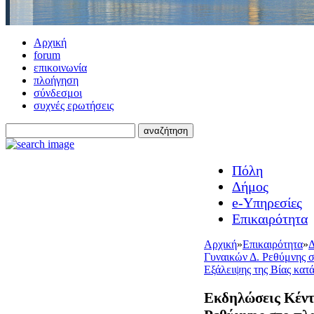
Αρχική
forum
επικοινωνία
πλοήγηση
σύνδεσμοι
συχνές ερωτήσεις
Πόλη
Δήμος
e-Υπηρεσίες
Επικαιρότητα
Αρχική
»
Επικαιρότητα
»
Δ
Γυναικών Δ. Ρεθύμνης 
Εξάλειψης της Βίας κατ
Εκδηλώσεις Κέντ