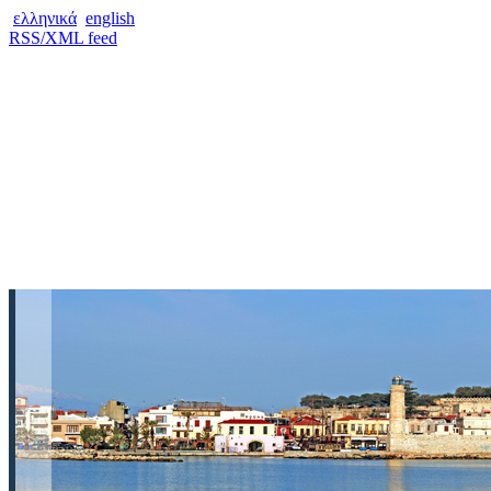
ελληνικά
english
RSS/XML feed