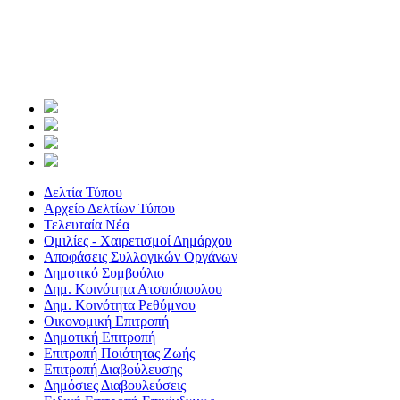
Δελτία Τύπου
Αρχείο Δελτίων Τύπου
Τελευταία Νέα
Ομιλίες - Χαιρετισμοί Δημάρχου
Αποφάσεις Συλλογικών Οργάνων
Δημοτικό Συμβούλιο
Δημ. Κοινότητα Ατσιπόπουλου
Δημ. Κοινότητα Ρεθύμνου
Οικονομική Επιτροπή
Δημοτική Επιτροπή
Επιτροπή Ποιότητας Ζωής
Επιτροπή Διαβούλευσης
Δημόσιες Διαβουλεύσεις