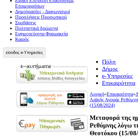
Ειδική Επιτροπή Επικίνδυνως
Ετοιμορρόπων
Δημοπρασίες - Διαγωνισμοί
Προσλήψεις Προσωπικού
Συμβάσεις
Πολιτιστικά δρώμενα
Εφημερεύοντα Φαρμακεία
Καιρός
είσοδος e-Υπηρεσίες
Πόλη
Δήμος
e-Υπηρεσίες
Επικαιρότητα
Αρχική
»
Επικαιρότητα
»
Δ
Λαϊκής Αγοράς Ρεθύμνη
(15/08/2024)
Μεταφορά της ημ
Ρεθύμνης λόγω τ
Θεοτόκου (15/08