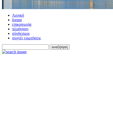
Αρχική
forum
επικοινωνία
πλοήγηση
σύνδεσμοι
συχνές ερωτήσεις