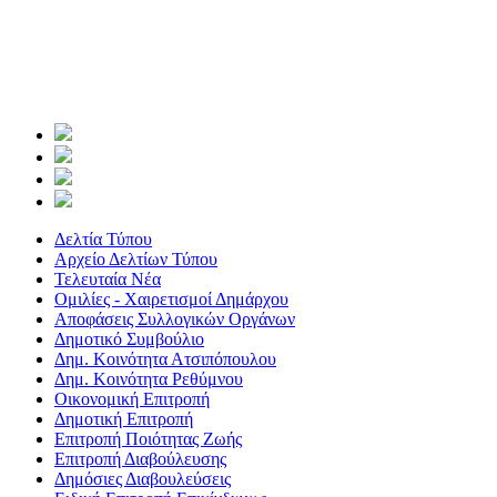
Δελτία Τύπου
Αρχείο Δελτίων Τύπου
Τελευταία Νέα
Ομιλίες - Χαιρετισμοί Δημάρχου
Αποφάσεις Συλλογικών Οργάνων
Δημοτικό Συμβούλιο
Δημ. Κοινότητα Ατσιπόπουλου
Δημ. Κοινότητα Ρεθύμνου
Οικονομική Επιτροπή
Δημοτική Επιτροπή
Επιτροπή Ποιότητας Ζωής
Επιτροπή Διαβούλευσης
Δημόσιες Διαβουλεύσεις