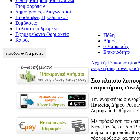
Ειδική Επιτροπή Επικίνδυνως
Ετοιμορρόπων
Δημοπρασίες - Διαγωνισμοί
Προσλήψεις Προσωπικού
Συμβάσεις
Πολιτιστικά δρώμενα
Εφημερεύοντα Φαρμακεία
Πόλη
Καιρός
Δήμος
e-Υπηρεσίες
Επικαιρότητα
είσοδος e-Υπηρεσίες
Αρχική
»
Επικαιρότητα
»
Δ
εναρκτήριας συνεδρίαση
Στο πλαίσιο λειτο
εναρκτήριας συνεδ
Την
εναρκτήρια συνεδρ
Παιδείας
Δήμου Ρεθύμ
Δημαρχείο Ρεθύμνου. Ε
Με πρόσκληση που απηύ
Νέας Γενιάς και Δια Β
διάρκεια της οποίας θα
νέα νομοθεσία και την 