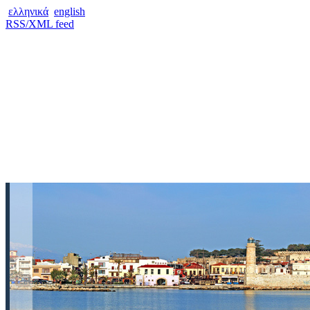
ελληνικά
english
RSS/XML feed