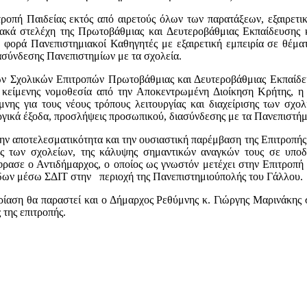
ροπή Παιδείας εκτός από αιρετούς όλων των παρατάξεων, εξαιρετικ
ιακά στελέχη της Πρωτοβάθμιας και Δευτεροβάθμιας Εκπαίδευσης
 φορά Πανεπιστημιακοί Καθηγητές με εξαιρετική εμπειρία σε θέματ
σύνδεσης Πανεπιστημίων με τα σχολεία.
ων Σχολικών Επιτροπών Πρωτοβάθμιας και Δευτεροβάθμιας Εκπαίδ
κείμενης νομοθεσία από την Αποκεντρωμένη Διοίκηση Κρήτης, η 
μνης για τους νέους τρόπους λειτουργίας και διαχείρισης των σχ
ργικά έξοδα, προσλήψεις προσωπικού, διασύνδεσης με τα Πανεπιστήμ
 την αποτελεσματικότητα και την ουσιαστική παρέμβαση της Επιτροπή
ας των σχολείων, της κάλυψης σημαντικών αναγκών τους σε υποδ
φρασε ο Αντιδήμαρχος, ο οποίος ως γνωστόν μετέχει στην Επιτροπή
δων μέσω ΣΔΙΤ στην περιοχή της Πανεπιστημιούπολής του Γάλλου.
ρίαση θα παραστεί και ο Δήμαρχος Ρεθύμνης κ. Γιώργης Μαρινάκης
 της επιτροπής.