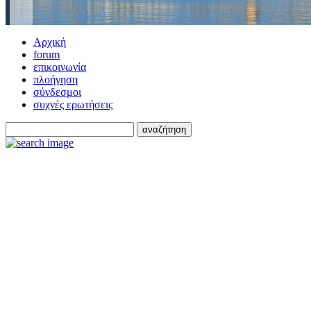
Αρχική
forum
επικοινωνία
πλοήγηση
σύνδεσμοι
συχνές ερωτήσεις