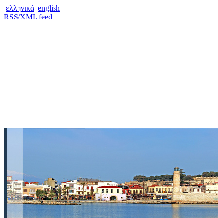
ελληνικά
english
RSS/XML feed