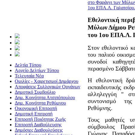
στο Φαράγγι των Μύλων
1ου ΕΠΑ.Λ. Γαλατσίου.
Εθελοντική περι
Μύλων Δήμου Ρεθ
του 1ου ΕΠΑ.Λ. 
Στον εθελοντικό 
του παλιού οικισμο
συνοδοί καθηγη
Δελτία Τύπου
περασμένο Σάββατο
Αρχείο Δελτίων Τύπου
Τελευταία Νέα
Η εθελοντική δρά
Ομιλίες - Χαιρετισμοί Δημάρχου
εκπαιδευτικής εκδ
Αποφάσεις Συλλογικών Οργάνων
Δημοτικό Συμβούλιο
αλληλεγγύη " στ
Δημ. Κοινότητα Ατσιπόπουλου
συντονισμό της
Δημ. Κοινότητα Ρεθύμνου
Ρεθύμνης.
Οικονομική Επιτροπή
Δημοτική Επιτροπή
Τους μαθητές υπ
Επιτροπή Ποιότητας Ζωής
Επιτροπή Διαβούλευσης
σύμβουλος Πρασ
Δημόσιες Διαβουλεύσεις
Γιώργης Παπαδόσ