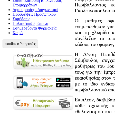
Ειδική Επιτροπή Επικίνδυνως
Περιβάλλοντος κ
Ετοιμορρόπων
Δημοπρασίες - Διαγωνισμοί
Γκολφινοπούλου κα
Προσλήψεις Προσωπικού
Συμβάσεις
Οι μαθητές αφο
Πολιτιστικά δρώμενα
ενημερώθηκαν για 
Εφημερεύοντα Φαρμακεία
και τη χλωρίδα κ
Καιρός
συνέλεξαν τα απ
κάδους του φαραγγ
είσοδος e-Υπηρεσίες
Η Δ/νση Περιβά
Σύμβουλοι, συγχα
μαθήτριες του 1ο
τους για την έμπρ
ευαισθησίας στον τ
με το ίδιο ενδια
περιβαλλοντικό απ
Επιπλέον, διαβεβα
κάθε σχολικής κ
εθελοντισμού και 