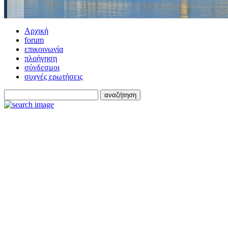
Αρχική
forum
επικοινωνία
πλοήγηση
σύνδεσμοι
συχνές ερωτήσεις