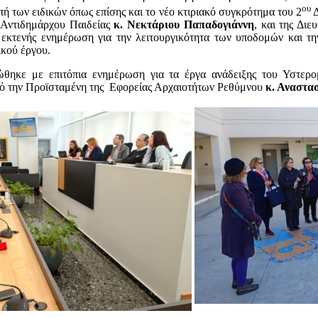
ου
πή των ειδικών όπως επίσης και το νέο κτιριακό συγκρότημα του 2
Δ
 Αντιδημάρχου Παιδείας
κ. Νεκτάριου Παπαδογιάννη
, και της Διε
ε εκτενής ενημέρωση για την λειτουργικότητα των υποδομών και τ
κού έργου.
ηκε με επιτόπια ενημέρωση για τα έργα ανάδειξης του Υστερο
πό την Προϊσταμένη της Εφορείας Αρχαιοτήτων Ρεθύμνου
κ. Αναστα