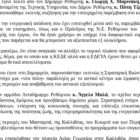
 έγινε δεκτό από τον Δήμαρχο Ρεθύμνης
κ. Γιώργη Χ. Μαρινάκη
οϊσταμένη της Τεχνικής Υπηρεσίας του Δήμου Ρεθύμνης
κ. Πόπη Τ
τοποιήθηκε εκτενής συζήτηση για την επιτυχημένη παρέμβαση στο κεν
α την ενεργειακή απόδοση που έχει επιτευχθεί μέσα από τις παρεμβά
ψε να επισημάνει, όπως και ο Πρόεδρος της Ν.Ε. Ρεθύμνου το
τής του έργου, ότι θα ήταν χρήσιμο αν υπήρχε ένα διαφορετικό νο
 που παράγεται και θα μπορούσε να αξιοποιείται εξ ολοκλήρου.
ραιτέρω, ότι είναι αναγκαίο να αλλάξει το νομικό πλαίσιο που αφορ
ς, θέμα, για το οποίο και η ΚΕΔΕ αλλά και η ΕΔΕΥΑ έχουν θέσει με
ομα θετικά αποτελέσματα.
ου έγινε στο Δημαρχείο, παρουσιάστηκε εκτενώς η Στρατηγική Βιώσ
τόχο μια «νέα πόλη» παράλληλη με το αστικό κέντρο και έμφαση σ
 περιοχών και αναβάθμιση του αστικού εξοπλισμού.
ον αρμόδιο Αντιδήμαρχο Ρεθύμνου
κ. Άγγελο Μαλά
, το σχέδιο πε
ράσινους δρόμους και προσβάσιμο δημόσιο χώρο. Στρατηγική στόχο
σεων, ενίσχυση της κοινωνικής συνοχής και επίτευξη ελκυστικό
τίωσης της ποιότητας ζωής, της επιχειρηματικότητας και της ενεργεια
 περιοχές του Μασταμπά, της Καλλιθέας, του Κουμπέ και των Περιβ
 προβλεπόμενα που θέτουν ως προυποθέσεις τα προγράμματα των συγ
ο επισκέφθηκε την πλατεία Αγίου Γεωργίου στην Καλλιθέα, όπου 