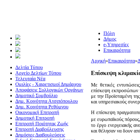
Πόλη
Δήμος
e-Υπηρεσίες
Επικαιρότητα
Αρχική
»
Επικαιρότητα
»
Δ
Δελτία Τύπου
Επίσκεψη κλιμακί
Αρχείο Δελτίων Τύπου
Τελευταία Νέα
Ομιλίες - Χαιρετισμοί Δημάρχου
Με θετικές εντυπώσει
Αποφάσεις Συλλογικών Οργάνων
επίσκεψη εκπροσώπων 
Δημοτικό Συμβούλιο
με την Προϊσταμένη της
Δημ. Κοινότητα Ατσιπόπουλου
και υπηρεσιακούς συνερ
Δημ. Κοινότητα Ρεθύμνου
Οικονομική Επιτροπή
Η επίσκεψη πραγματοπο
Δημοτική Επιτροπή
με ευρωπαϊκούς πόρους,
Επιτροπή Ποιότητας Ζωής
το έργο ενεργειακής α
Επιτροπή Διαβούλευσης
και θέλησαν να δουν απ
Δημόσιες Διαβουλεύσεις