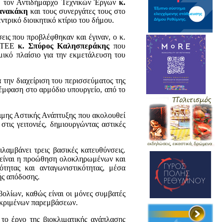
, τον Αντιδήμαρχο Τεχνικών Έργων
κ.
ζανακάκη
και τους συνεργάτες τους στο
τρικό διοικητικό κτίριο του δήμου.
σεις που προβλέφθηκαν και έγιναν, ο κ.
υ ΤΕΕ
κ. Σπύρος Καλησπεράκης
που
μικό πλαίσιο για την εκμετάλευση του
ά την διαχείριση του περισσεύματος της
 έμφαση στο αρμόδιο υπουργείο, από το
ιμης Αστικής Ανάπτυξης που ακολουθεί
τις γειτονιές, δημιουργώντας αστικές
ριλαμβάνει τρεις βασικές κατευθύνσεις.
ι είναι η προώθηση ολοκληρωμένων και
τητας και ανταγωνιστικότητας, μέσα
κής απόδοσης.
ολίων, καθώς είναι οι μόνες συμβατές
κεκριμένων παρεμβάσεων.
το έργο της βιοκλιματικής ανάπλασης