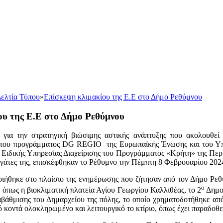
ελτία Τύπου
»
Επίσκεψη κλιμακίου της Ε.Ε στο Δήμο Ρεθύμνου
ου της Ε.Ε στο Δήμο Ρεθύμνου
ς για την στρατηγική βιώσιμης αστικής ανάπτυξης που ακολουθε
του προγράμματος DG REGIO της Ευρωπαϊκής Ένωσης και του Υπου
 Ειδικής Υπηρεσίας Διαχείρισης του Προγράμματος «Κρήτη» της Πε
γάτες της, επισκέφθηκαν το Ρέθυμνο την Πέμπτη 8 Φεβρουαρίου 202
ιήθηκε στο πλαίσιο της ενημέρωσης που ζήτησαν από τον Δήμο Ρεθ
ο
 όπως η βιοκλιματική πλατεία Αγίου Γεωργίου Καλλιθέας, το 2
Δημοτ
ναβάθμισης του Δημαρχείου της πόλης, το οποίο χρηματοδοτήθηκε α
ό κοντά ολοκληρωμένο και λειτουργικό το κτίριο, όπως έχει παραδοθ