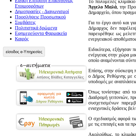
Ειδική Επιτροπή Επικίνδυνως
Το πολυμελές κλιμάκιο
Ετοιμορρόπων
Άγγελο Μαλά
, την Πρ
Δημοπρασίες - Διαγωνισμοί
Δημαρχείο, όπου πραγμα
Προσλήψεις Προσωπικού
Συμβάσεις
Για το έργο αυτό και γι
Πολιτιστικά δρώμενα
Δήμαρχος δεν παρέλει
Εφημερεύοντα Φαρμακεία
παρευρέθηκε ως μελετη
Καιρός
ενεργειακού αποθέματος
Ειδικότερα, εξήγησαν πε
είσοδος e-Υπηρεσίες
ενέργειας στην χώρα μα
οποίο αναμένονται σύντ
Επίσης, στην σύσκεψη π
ο Δήμος Ρεθύμνης με σ
υποδομές με αναπλάσεις
Όπως τονίστηκε από τ
Διαδρομή γειτονιών, π
συσχετισμένων παρεμβά
ενισχυτικές δράσεις βελ
Ο σχεδιασμός αφορά τις
με τις επιταγές και τα
Ακολούθως, το κλιμάκι