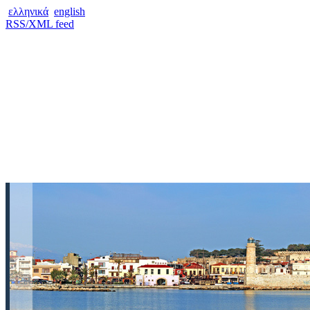
ελληνικά
english
RSS/XML feed