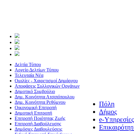
Δελτία Τύπου
Αρχείο Δελτίων Τύπου
Τελευταία Νέα
Ομιλίες - Χαιρετισμοί Δημάρχου
Αποφάσεις Συλλογικών Οργάνων
Δημοτικό Συμβούλιο
Δημ. Κοινότητα Ατσιπόπουλου
Δημ. Κοινότητα Ρεθύμνου
Πόλη
Οικονομική Επιτροπή
Δήμος
Δημοτική Επιτροπή
Επιτροπή Ποιότητας Ζωής
e-Υπηρεσίες
Επιτροπή Διαβούλευσης
Επικαιρότητ
Δημόσιες Διαβουλεύσεις