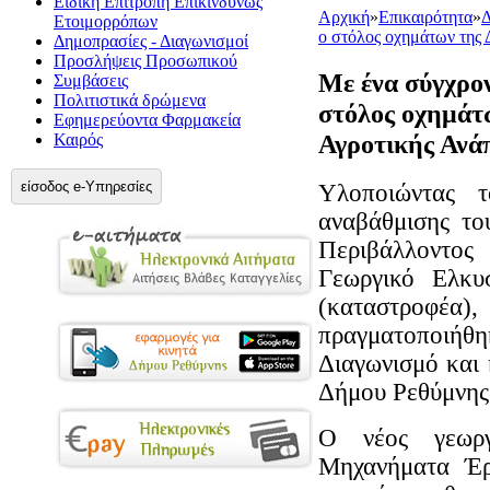
Ειδική Επιτροπή Επικίνδυνως
Αρχική
»
Επικαιρότητα
»
Δ
Ετοιμορρόπων
ο στόλος οχημάτων της 
Δημοπρασίες - Διαγωνισμοί
Προσλήψεις Προσωπικού
Με ένα σύγχρο
Συμβάσεις
Πολιτιστικά δρώμενα
στόλος οχημάτ
Εφημερεύοντα Φαρμακεία
Αγροτικής Ανάπ
Καιρός
είσοδος e-Υπηρεσίες
Υλοποιώντας τ
αναβάθμισης το
Περιβάλλοντος
Γεωργικό Ελκυ
(καταστροφέα),
πραγματοποιή
Διαγωνισμό και 
Δήμου Ρεθύμνης
Ο νέος γεωργ
Μηχανήματα Έρ