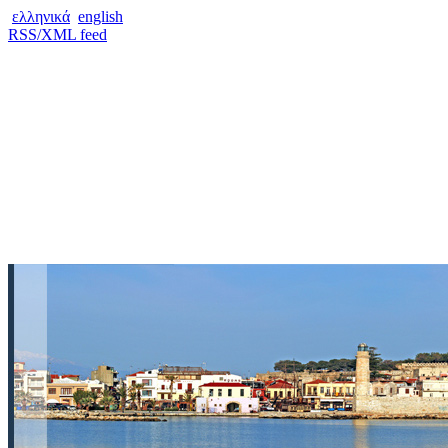
ελληνικά
english
RSS/XML feed