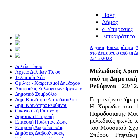
Πόλη
Δήμος
e-Υπηρεσίες
Επικαιρότητα
Αρχική
»
Επικαιρότητα
»
Δ
στο Δημαρχείο από τη Δ
22/12/2023
Δελτία Τύπου
Μελωδικές Χριστ
Αρχείο Δελτίων Τύπου
από τη Δημοτική
Τελευταία Νέα
Ομιλίες - Χαιρετισμοί Δημάρχου
Ρεθύμνου - 22/12
Αποφάσεις Συλλογικών Οργάνων
Δημοτικό Συμβούλιο
Γιορτινή και σήμε
Δημ. Κοινότητα Ατσιπόπουλου
Δημ. Κοινότητα Ρεθύμνου
Η Χορωδία του 1
Οικονομική Επιτροπή
Παραδοσιακής Μουσ
Δημοτική Επιτροπή
μελωδικές φωνές τ
Επιτροπή Ποιότητας Ζωής
του Μουσικού Σχολ
Επιτροπή Διαβούλευσης
Δημόσιες Διαβουλεύσεις
Σπύρου Ραφτάκ