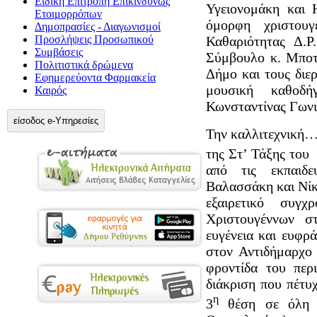
Ειδική Επιτροπή Επικίνδυνως
Υγειονομάκη και
Ετοιμορρόπων
όμορφη χριστουγ
Δημοπρασίες - Διαγωνισμοί
Προσλήψεις Προσωπικού
Καθαριότητας Δ.Ρ
Συμβάσεις
Σύμβουλο κ. Μποτ
Πολιτιστικά δρώμενα
Δήμο και τους διε
Εφημερεύοντα Φαρμακεία
μουσική καθοδή
Καιρός
Κωνσταντίνας Γωνι
είσοδος e-Υπηρεσίες
Την καλλιτεχνική…
της Στ’ Τάξης του
από τις εκπαιδ
Βαλασσάκη και Νίκ
εξαιρετικό συγ
Χριστουγέννων σ
ευγένεια και ευφρ
στον Αντιδήμαρχο 
φροντίδα του περ
διάκριση που πέτυ
η
3
θέση σε όλη τ