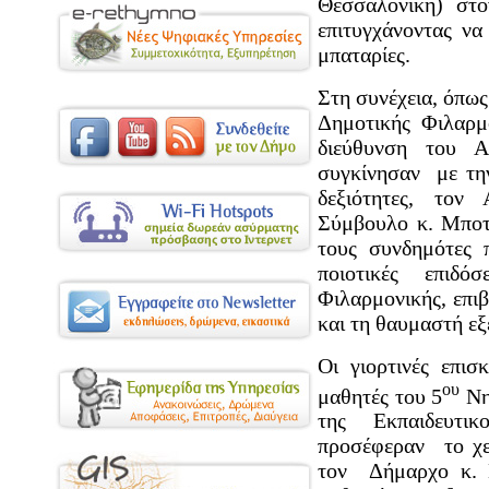
Θεσσαλονίκη) στ
επιτυγχάνοντας να
μπαταρίες.
Στη συνέχεια, όπως
Δημοτικής Φιλαρμ
διεύθυνση του Α
συγκίνησαν με την
δεξιότητες, τον
Σύμβουλο κ. Μποτ
τους συνδημότες 
ποιοτικές επιδ
Φιλαρμονικής, επι
και τη θαυμαστή εξ
Οι γιορτινές επι
ου
μαθητές του 5
Νη
της Εκπαιδευτι
προσέφεραν το χει
τον Δήμαρχο κ. 