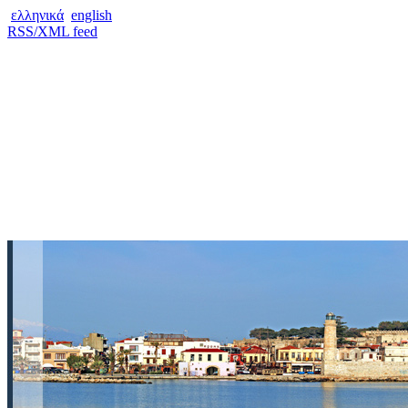
ελληνικά
english
RSS/XML feed