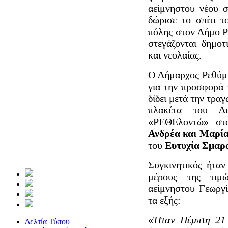
αείμνηστου νέου 
δώρισε το σπίτι 
πόλης στον Δήμο Ρ
στεγάζονται δημοτ
και νεολαίας.
Ο Δήμαρχος Ρεθύμν
για την προσφορά 
δίδει μετά την τρα
πλακέτα του Δ
«ΡΕΘΕλοντώ» στο
Ανδρέα και Μαρί
του
Ευτυχία Σμαρ
Συγκινητικός ήταν
μέρους της τιμώ
αείμνηστου Γεωργ
τα εξής:
«
Ήταν Πέμπτη 21 
Δελτία Τύπου