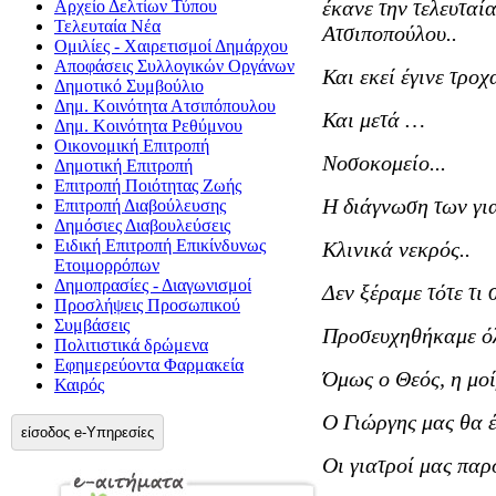
έκανε την τελευταί
Αρχείο Δελτίων Τύπου
Τελευταία Νέα
Ατσιποπούλου..
Ομιλίες - Χαιρετισμοί Δημάρχου
Αποφάσεις Συλλογικών Οργάνων
Και εκεί έγινε τροχ
Δημοτικό Συμβούλιο
Δημ. Κοινότητα Ατσιπόπουλου
Και μετά …
Δημ. Κοινότητα Ρεθύμνου
Οικονομική Επιτροπή
Νοσοκομείο...
Δημοτική Επιτροπή
Επιτροπή Ποιότητας Ζωής
Η διάγνωση των γι
Επιτροπή Διαβούλευσης
Δημόσιες Διαβουλεύσεις
Ειδική Επιτροπή Επικίνδυνως
Κλινικά νεκρός..
Ετοιμορρόπων
Δημοπρασίες - Διαγωνισμοί
Δεν ξέραμε τότε τι σ
Προσλήψεις Προσωπικού
Συμβάσεις
Προσευχηθήκαμε όλο
Πολιτιστικά δρώμενα
Εφημερεύοντα Φαρμακεία
Όμως ο Θεός, η μοί
Καιρός
Ο Γιώργης μας θα έ
είσοδος e-Υπηρεσίες
Οι γιατροί μας παρ