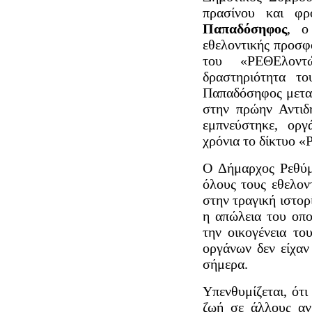
πρασίνου και φ
Παπαδόσηφος
, ο
εθελοντικής προσφο
του «ΡΕΘΕλοντ
δραστηριότητα τ
Παπαδόσηφος μεταξ
στην πρώην Αντι
εμπνεύστηκε, ορ
χρόνια το δίκτυο 
Ο Δήμαρχος Ρεθύμν
όλους τους εθελον
στην τραγική ιστο
η απώλεια του οπο
την οικογένεια το
οργάνων δεν είχαν
σήμερα.
Υπενθυμίζεται, ότ
ζωή σε άλλους αν