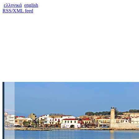
ελληνικά
english
RSS/XML feed