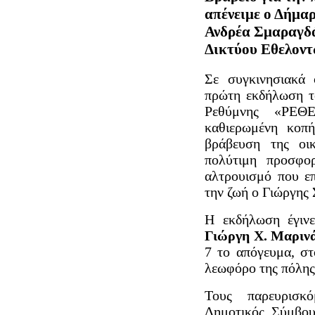
απένειμε ο Δήμαρ
Ανδρέα Σμαραγδά
Δικτύου Εθελοντ
Σε συγκινησιακά 
πρώτη εκδήλωση τ
Ρεθύμνης «ΡΕΘΕ
καθιερωμένη κοπή
βράβευση της οι
πολύτιμη προσφο
αλτρουισμό που επ
την ζωή ο Γιώργης
Η εκδήλωση έγιν
Γιώργη Χ. Μαριν
7 το απόγευμα, σ
λεωφόρο της πόλης
Τους παρευρισκ
Δημοτικός Σύμβου