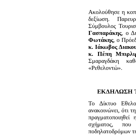
Ακολούθησε η κοπή
δεξίωση. Παρευ
Σύμβουλος Τουρι
Γασπαράκης
, ο 
Φωτάκης
, ο Πρόε
κ. Ιάκωβος Διακο
κ. Πέπη Μπιρλι
Σμαραγδάκη κα
«Ρεθελοντώ».
ΕΚΔΗΛΩΣΗ Τ
Το Δίκτυο Εθελ
ανακοινώνει, ότι 
πραγματοποιηθεί
σχήματος, που
ποδηλατοδρόμων τη