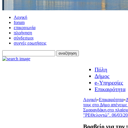
Αρχική
forum
επικοινωνία
πλοήγηση
σύνδεσμοι
συχνές ερωτήσεις
Πόλη
Δήμος
e-Υπηρεσίες
Επικαιρότητα
Αρχική
»
Επικαιρότητα
»
Δ
τους στο Δήμο απένειμε
Σμαραγδάκη,στο πλαίσιο
"ΡΕΘελοντώ". 06/03/2
Βραβείο για την