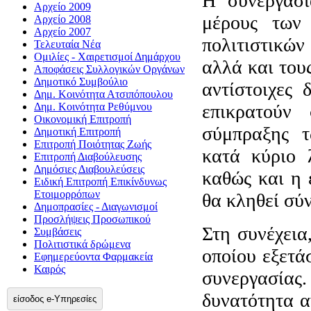
Η συνεργασί
Αρχείο 2009
μέρους των
Αρχείο 2008
Αρχείο 2007
πολιτιστικών
Τελευταία Νέα
Ομιλίες - Χαιρετισμοί Δημάρχου
αλλά και τους
Αποφάσεις Συλλογικών Οργάνων
Δημοτικό Συμβούλιο
αντίστοιχες
Δημ. Κοινότητα Ατσιπόπουλου
Δημ. Κοινότητα Ρεθύμνου
επικρατούν
Οικονομική Επιτροπή
σύμπραξης τ
Δημοτική Επιτροπή
Επιτροπή Ποιότητας Ζωής
κατά κύριο 
Επιτροπή Διαβούλευσης
Δημόσιες Διαβουλεύσεις
καθώς και η 
Ειδική Επιτροπή Επικίνδυνως
Ετοιμορρόπων
θα κληθεί σύ
Δημοπρασίες - Διαγωνισμοί
Προσλήψεις Προσωπικού
Στη συνέχεια
Συμβάσεις
Πολιτιστικά δρώμενα
οποίου εξετά
Εφημερεύοντα Φαρμακεία
Καιρός
συνεργασία
δυνατότητα α
είσοδος e-Υπηρεσίες