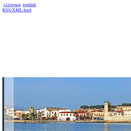
ελληνικά
english
RSS/XML feed