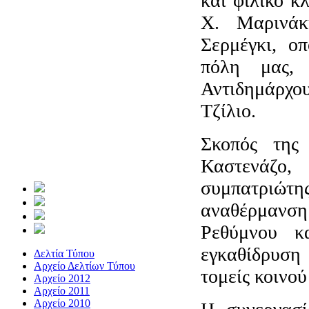
και φιλικό κ
Χ. Μαρινάκ
Σερμέγκι, ο
πόλη μας, 
Αντιδημάρχου
Τζίλιο.
Σκοπός της
Καστενάζο,
συμπατριώτης
αναθέρμανση
Ρεθύμνου κ
εγκαθίδρυση
Δελτία Τύπου
Αρχείο Δελτίων Τύπου
τομείς κοινο
Αρχείο 2012
Αρχείο 2011
Αρχείο 2010