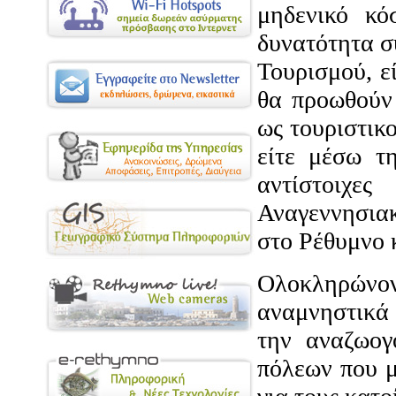
μηδενικό κό
δυνατότητα σ
Τουρισμού, ε
θα προωθούν
ως τουριστικ
είτε μέσω τ
αντίστοιχες
Αναγεννησια
στο Ρέθυμνο 
Ολοκληρώνον
αναμνηστικά 
την αναζωογ
πόλεων που μ