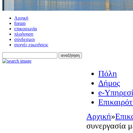
Αρχική
forum
επικοινωνία
πλοήγηση
σύνδεσμοι
συχνές ερωτήσεις
Πόλη
Δήμος
e-Υπηρεσί
Επικαιρότ
Αρχική
»
Επικ
συνεργασία μ