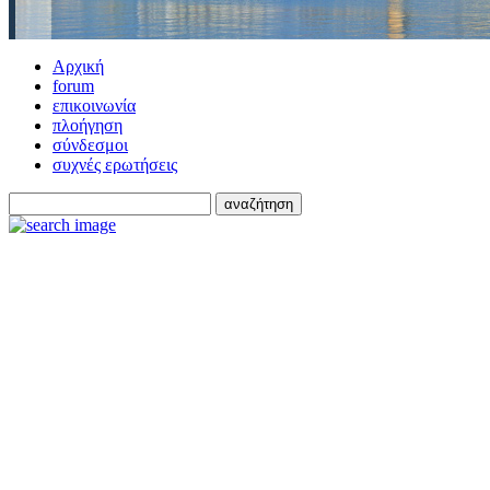
Αρχική
forum
επικοινωνία
πλοήγηση
σύνδεσμοι
συχνές ερωτήσεις