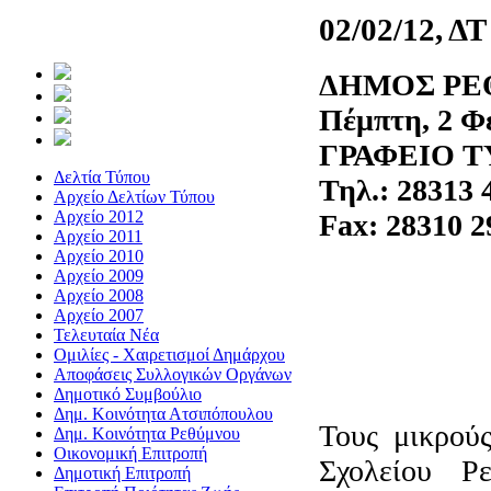
02/02/12, Δ
ΔΗΜ
Πέμπτη, 2 Φ
ΓΡΑΦΕΙΟ 
Δελτία Τύπου
Τηλ.: 28313 
Αρχείο Δελτίων Τύπου
Αρχείο 2012
Fax: 28310 2
Αρχείο 2011
Αρχείο 2010
Αρχείο 2009
Αρχείο 2008
Αρχείο 2007
Τελευταία Νέα
Ομιλίες - Χαιρετισμοί Δημάρχου
Αποφάσεις Συλλογικών Οργάνων
Δημοτικό Συμβούλιο
Δημ. Κοινότητα Ατσιπόπουλου
Τους μικρού
Δημ. Κοινότητα Ρεθύμνου
Οικονομική Επιτροπή
Σχολείου Ρ
Δημοτική Επιτροπή