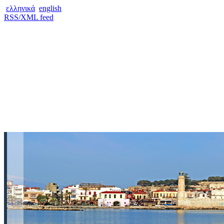
ελληνικά
english
RSS/XML feed