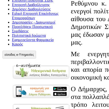
Επιτροπή Ποιότητας Ζωής
Ρεθύμνου κ.
Επιτροπή Διαβούλευσης
Δημόσιες Διαβουλεύσεις
ενεργοί πολί
Ειδική Επιτροπή Επικίνδυνως
αίθουσα του 
Ετοιμορρόπων
Δημοπρασίες - Διαγωνισμοί
Δημοτικών Σ
Προσλήψεις Προσωπικού
Συμβάσεις
μας έδωσαν μ
Πολιτιστικά δρώμενα
Εφημερεύοντα Φαρμακεία
μας.
Καιρός
Με ενεργητ
είσοδος e-Υπηρεσίες
περιβαλλοντι
και απορία π
οικονομική κ
Ο Δήμαρχος,
στα πολλαπλά
τρόπο λειτο