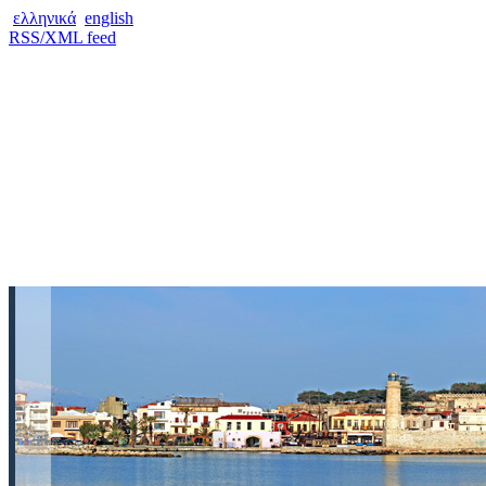
ελληνικά
english
RSS/XML feed