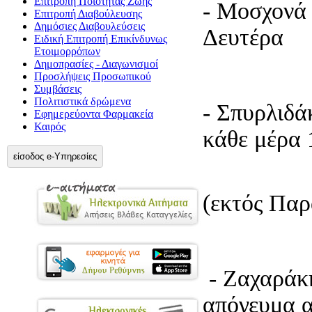
Επιτροπή Ποιότητας Ζωής
- Μοσχ
Επιτροπή Διαβούλευσης
Δημόσιες Διαβουλεύσεις
Δευτέρα 
Ειδική Επιτροπή Επικίνδυνως
Ετοιμορρόπων
Δημοπρασίες - Διαγωνισμοί
Προσλήψεις Προσωπικού
Συμβάσεις
Πολιτιστικά δρώμενα
- Σπυρλ
Εφημερεύοντα Φαρμακεία
Καιρός
κάθε μέρα 
είσοδος e-Υπηρεσίες
παρ
(εκτός Παρ
- Ζαχαρ
απόγευμα α