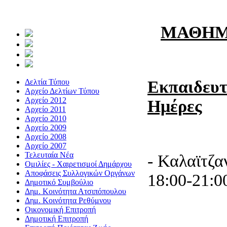
ΜΑΘΗΜΑ
Δελτία Τύπου
Εκπαιδευτ
Αρχείο Δελτίων Τύπου
Αρχείο 2012
Ημέρες
Αρχείο 2011
Αρχείο 2010
Αρχείο 2009
Αρχείο 2008
Αρχείο 2007
Τελευταία Νέα
- Καλαϊτζ
Ομιλίες - Χαιρετισμοί Δημάρχου
Αποφάσεις Συλλογικών Οργάνων
18:00-21:0
Δημοτικό Συμβούλιο
Δημ. Κοινότητα Ατσιπόπουλου
Δημ. Κοινότητα Ρεθύμνου
Οικονομική Επιτροπή
Δημοτική Επιτροπή