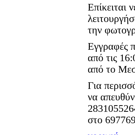
Επίκειται 
λειτουργήσ
την φωτογρ
Εγγραφές π
από τις 16
από το Μεσ
Για περισσ
να απευθύν
283105526
στο 69776