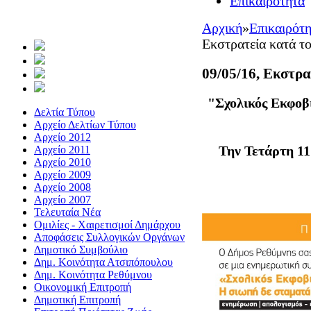
Επικαιρότητα
Αρχική
»
Επικαιρότ
Εκστρατεία κατά τ
09/05/16, Εκστρ
"Σχολικός Εκφοβι
Δελτία Τύπου
Αρχείο Δελτίων Τύπου
Αρχείο 2012
Την Τετάρτη 11 
Αρχείο 2011
Αρχείο 2010
Αρχείο 2009
Αρχείο 2008
Αρχείο 2007
Τελευταία Νέα
Ομιλίες - Χαιρετισμοί Δημάρχου
Αποφάσεις Συλλογικών Οργάνων
Δημοτικό Συμβούλιο
Δημ. Κοινότητα Ατσιπόπουλου
Δημ. Κοινότητα Ρεθύμνου
Οικονομική Επιτροπή
Δημοτική Επιτροπή