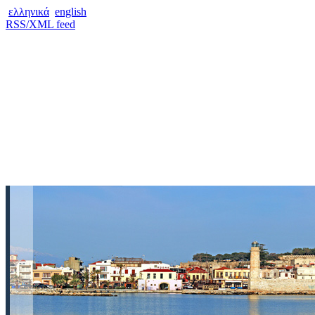
ελληνικά
english
RSS/XML feed