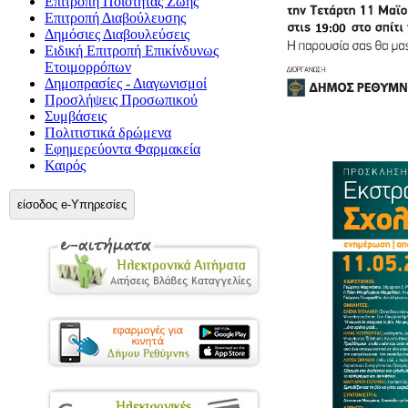
Επιτροπή Ποιότητας Ζωής
Επιτροπή Διαβούλευσης
Δημόσιες Διαβουλεύσεις
Ειδική Επιτροπή Επικίνδυνως
Ετοιμορρόπων
Δημοπρασίες - Διαγωνισμοί
Προσλήψεις Προσωπικού
Συμβάσεις
Πολιτιστικά δρώμενα
Εφημερεύοντα Φαρμακεία
Καιρός
είσοδος e-Υπηρεσίες