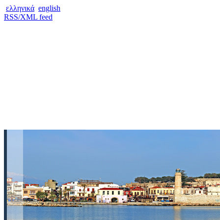
ελληνικά
english
RSS/XML feed