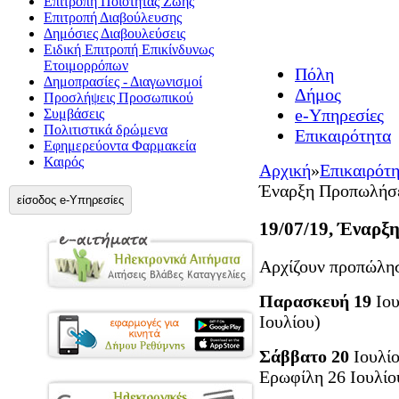
Επιτροπή Ποιότητας Ζωής
Επιτροπή Διαβούλευσης
Δημόσιες Διαβουλεύσεις
Ειδική Επιτροπή Επικίνδυνως
Ετοιμορρόπων
Πόλη
Δημοπρασίες - Διαγωνισμοί
Δήμος
Προσλήψεις Προσωπικού
e-Υπηρεσίες
Συμβάσεις
Πολιτιστικά δρώμενα
Επικαιρότητα
Εφημερεύοντα Φαρμακεία
Καιρός
Αρχική
»
Επικαιρότ
Έναρξη Προπωλήσε
είσοδος e-Υπηρεσίες
19/07/19, Έναρξ
Αρχίζουν προπώλησ
Παρασκευή 19
Ιο
Ιουλίου)
Σάββατο 20
Ιουλί
Ερωφίλη 26 Ιουλίο