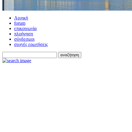
Αρχική
forum
επικοινωνία
πλοήγηση
σύνδεσμοι
συχνές ερωτήσεις