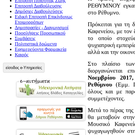
Επιτροπή Ποιότητας Ζωής
ΡΕΘΥΜΝΟΥ εγκαινι
Επιτροπή Διαβούλευσης
Δημόσιες Διαβουλεύσεις
στο Ρέθυμνο.
Ειδική Επιτροπή Επικίνδυνως
Ετοιμορρόπων
Πρόκειται για τη 
Δημοπρασίες - Διαγωνισμοί
Καφενείου, με τον 
Προσλήψεις Προσωπικού
το οποίο στοχε
Συμβάσεις
Πολιτιστικά δρώμενα
ψυχιατρική εμπειρί
Εφημερεύοντα Φαρμακεία
αλλά και την οικον
Καιρός
Στο πλαίσιο των
είσοδος e-Υπηρεσίες
διοργανώνεται ε
Νοεμβρίου 2017
Ρεθύμνου
(Εμμ. Π
όλους και με παρ
συμμετέχοντες.
Μετά το πέρας της 
θα μεταβούν στην
Μουσικό Καφενεί
ψυχαγωγηθούν στη