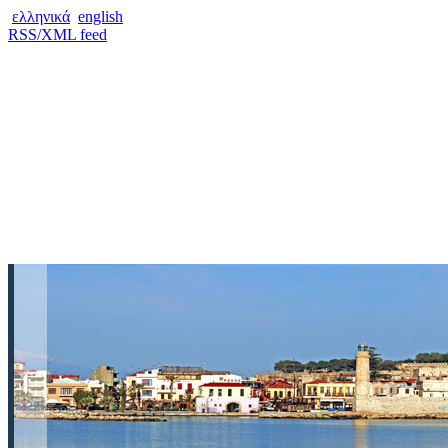
ελληνικά
english
RSS/XML feed