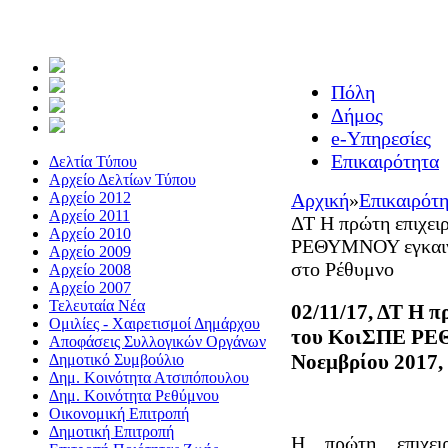
Πόλη
Δήμος
e-Υπηρεσίες
Επικαιρότητα
Δελτία Τύπου
Αρχείο Δελτίων Τύπου
Αρχείο 2012
Αρχική
»
Επικαιρότ
Αρχείο 2011
ΔΤ Η πρώτη επιχει
Αρχείο 2010
ΡΕΘΥΜΝΟΥ εγκαινιά
Αρχείο 2009
στο Ρέθυμνο
Αρχείο 2008
Αρχείο 2007
Τελευταία Νέα
02/11/17, ΔΤ Η 
Ομιλίες - Χαιρετισμοί Δημάρχου
του ΚοιΣΠΕ ΡΕΘ
Αποφάσεις Συλλογικών Οργάνων
Νοεμβρίου 2017,
Δημοτικό Συμβούλιο
Δημ. Κοινότητα Ατσιπόπουλου
Δημ. Κοινότητα Ρεθύμνου
Οικονομική Επιτροπή
Δημοτική Επιτροπή
Η πρώτη επιχει