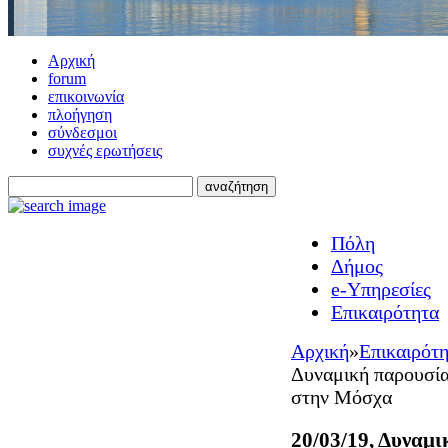
Αρχική
forum
επικοινωνία
πλοήγηση
σύνδεσμοι
συχνές ερωτήσεις
Πόλη
Δήμος
e-Υπηρεσίες
Επικαιρότητα
Αρχική
»
Επικαιρότ
Δυναμική παρουσί
στην Μόσχα
20/03/19, Δυναμ