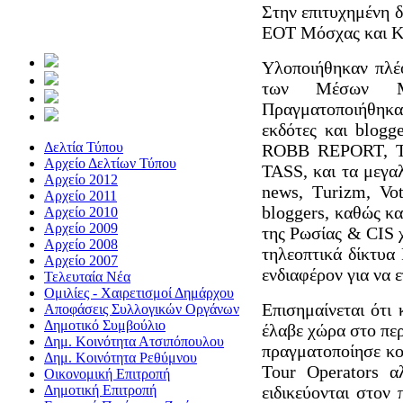
Στην επιτυχημένη 
ΕΟΤ Μόσχας και Κ
Υλοποιήθηκαν πλέ
των Μέσων Μα
Πραγματοποιήθηκ
εκδότες και blogg
Δελτία Τύπου
ROBB REPORT, TT
Αρχείο Δελτίων Τύπου
TASS, και τα μεγα
Αρχείο 2012
news, Τurizm, Vo
Αρχείο 2011
bloggers, καθώς κα
Αρχείο 2010
Αρχείο 2009
της Ρωσίας & CIS
Αρχείο 2008
τηλεοπτικά δίκτυα
Αρχείο 2007
ενδιαφέρον για να
Τελευταία Νέα
Ομιλίες - Χαιρετισμοί Δημάρχου
Επισημαίνεται ότι
Αποφάσεις Συλλογικών Οργάνων
Δημοτικό Συμβούλιο
έλαβε χώρα στο πε
Δημ. Κοινότητα Ατσιπόπουλου
πραγματοποίησε κο
Δημ. Κοινότητα Ρεθύμνου
Tour Οperators α
Οικονομική Επιτροπή
Δημοτική Επιτροπή
ειδικεύονται στον 