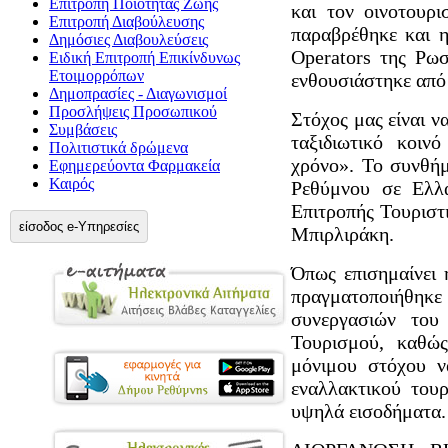
Επιτροπή Ποιότητας Ζωής
και τον οινοτουρ
Επιτροπή Διαβούλευσης
παραβρέθηκε και η
Δημόσιες Διαβουλεύσεις
Operators της Ρω
Ειδική Επιτροπή Επικίνδυνως
Ετοιμορρόπων
ενθουσιάστηκε από
Δημοπρασίες - Διαγωνισμοί
Προσλήψεις Προσωπικού
Στόχος μας είναι ν
Συμβάσεις
ταξιδιωτικό κοιν
Πολιτιστικά δρώμενα
χρόνο». Το συνθήμ
Εφημερεύοντα Φαρμακεία
Καιρός
Ρεθύμνου σε Ελλά
Επιτροπής Τουρισ
είσοδος e-Υπηρεσίες
Μπιρλιράκη.
Όπως επισημαίνει
πραγματοποιήθηκ
συνεργασιών του
Τουρισμού, καθώ
μόνιμου στόχου ν
εναλλακτικού του
υψηλά εισοδήματα.