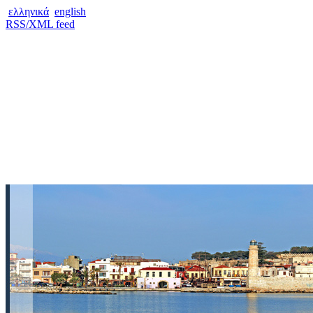
ελληνικά
english
RSS/XML feed