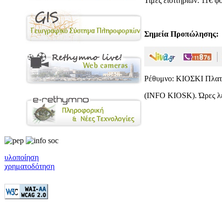
Τιμές εισιτηρίων: 11€ φ
Σημεία Προπώλησης:
Ρέθυμνο: ΚΙΟΣΚΙ Πλατ
(INFO KIOSK). Ώρες λει
υλοποίηση
χρηματοδότηση