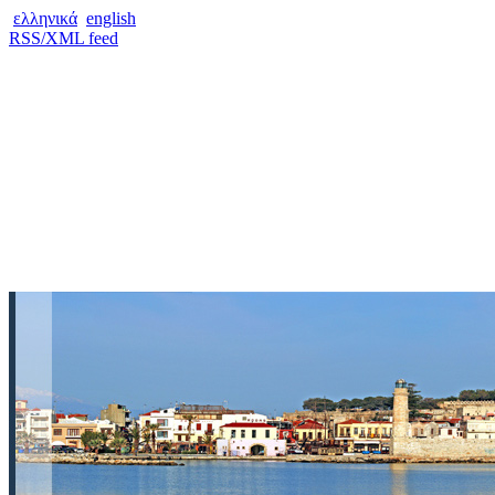
ελληνικά
english
RSS/XML feed