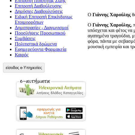
Επιτροπή Ποιότητας Ζωής
Επιτροπή Διαβούλευσης
Δημόσιες Διαβουλεύσεις
Ο
Γιάννης Χαρούλης
θα
Ειδική Επιτροπή Επικίνδυνως
Ετοιμορρόπων
Ο
Γιάννης Χαρούλης
, 
Δημοπρασίες - Διαγωνισμοί
υπόσχεται και φέτος να 
Προσλήψεις Προσωπικού
αγαπημένα τραγούδια, μπ
Συμβάσεις
φόρα, πάντα με σεβασμό 
Πολιτιστικά δρώμενα
μουσική εμπειρία και τ
Εφημερεύοντα Φαρμακεία
Καιρός
είσοδος e-Υπηρεσίες