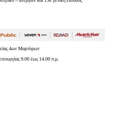
οιτητικό – ανέργων και 13€ γενική είσοδος
είας 4ων Μαρτύρων
τουργίας 9.00 έως 14.00 π.μ.