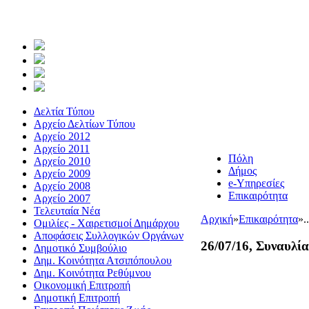
Δελτία Τύπου
Αρχείο Δελτίων Τύπου
Αρχείο 2012
Αρχείο 2011
Πόλη
Αρχείο 2010
Δήμος
Αρχείο 2009
e-Υπηρεσίες
Αρχείο 2008
Επικαιρότητα
Αρχείο 2007
Τελευταία Νέα
Αρχική
»
Επικαιρότητα
»
.
Ομιλίες - Χαιρετισμοί Δημάρχου
Αποφάσεις Συλλογικών Οργάνων
26/07/16, Συναυλί
Δημοτικό Συμβούλιο
Δημ. Κοινότητα Ατσιπόπουλου
Δημ. Κοινότητα Ρεθύμνου
Οικονομική Επιτροπή
Δημοτική Επιτροπή