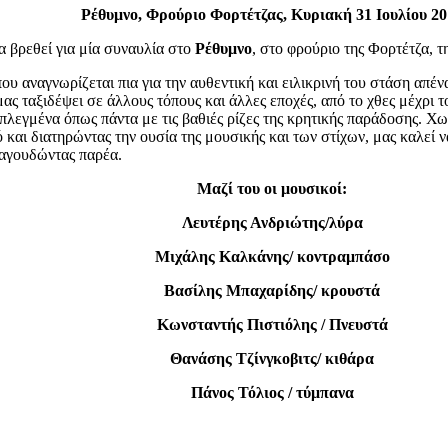
Ρέθυμνο, Φρούριο Φορτέτζας, Κυριακή 31 Ιουλίου 2
 βρεθεί για μία συναυλία στo
Ρέθυμνο
, στο φρούριο της Φορτέτζα, 
που αναγνωρίζεται πια για την αυθεντική και ειλικρινή του στάση απέ
μας ταξιδέψει σε άλλους τόπους και άλλες εποχές, από το χθες μέχρι 
λεγμένα όπως πάντα με τις βαθιές ρίζες της κρητικής παράδοσης. Χωρ
και διατηρώντας την ουσία της μουσικής και των στίχων, μας καλεί ν
ραγουδώντας παρέα.
Μαζί του οι μουσικοί:
Λευτέρης Ανδριώτης/λύρα
Μιχάλης Καλκάνης/ κοντραμπάσο
Βασίλης Μπαχαρίδης/ κρουστά
Κωνσταντής Πιστιόλης / Πνευστά
Θανάσης Τζίνγκοβιτς/ κιθάρα
Πάνος Τόλιος / τύμπανα