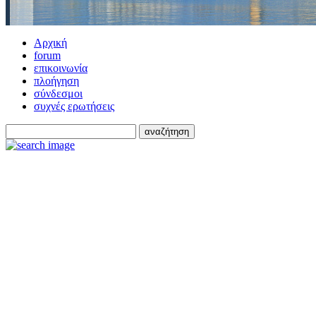
Αρχική
forum
επικοινωνία
πλοήγηση
σύνδεσμοι
συχνές ερωτήσεις