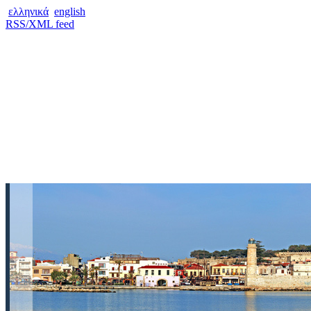
ελληνικά
english
RSS/XML feed