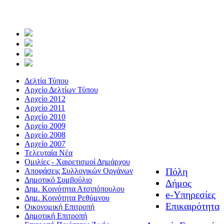
Δελτία Τύπου
Αρχείο Δελτίων Τύπου
Αρχείο 2012
Αρχείο 2011
Αρχείο 2010
Αρχείο 2009
Αρχείο 2008
Αρχείο 2007
Τελευταία Νέα
Ομιλίες - Χαιρετισμοί Δημάρχου
Πόλη
Αποφάσεις Συλλογικών Οργάνων
Δημοτικό Συμβούλιο
Δήμος
Δημ. Κοινότητα Ατσιπόπουλου
e-Υπηρεσίες
Δημ. Κοινότητα Ρεθύμνου
Επικαιρότητα
Οικονομική Επιτροπή
Δημοτική Επιτροπή