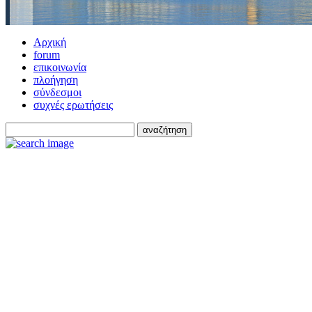
Αρχική
forum
επικοινωνία
πλοήγηση
σύνδεσμοι
συχνές ερωτήσεις