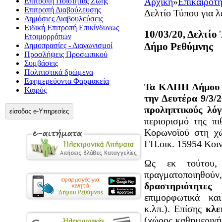
Αρχική
»
Επικαιρότ
Επιτροπή Ποιότητας Ζωής
Επιτροπή Διαβούλευσης
Δελτίο Τύπου για 
Δημόσιες Διαβουλεύσεις
Ειδική Επιτροπή Επικίνδυνως
10/03/20, Δελτί
Ετοιμορρόπων
Δήμο Ρεθύμνης
Δημοπρασίες - Διαγωνισμοί
Προσλήψεις Προσωπικού
Συμβάσεις
Πολιτιστικά δρώμενα
Εφημερεύοντα Φαρμακεία
Τα ΚΑΠΗ Δήμου Ρ
Καιρός
την Δευτέρα 9/3/2
προληπτικούς λόγ
είσοδος e-Υπηρεσίες
περιορισμό της πι
Κορωνοϊού στη χώ
ΓΠ.οικ. 15954 Κοι
Ως εκ τούτου
πραγματοποιηθ
δραστηριότητε
επιμορφωτικά κα
κ.λπ.). Επίσης
κλε
(χώρος καθημερινή