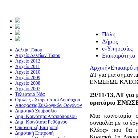
Πόλη
Δήμος
e-Υπηρεσίες
Δελτία Τύπου
Επικαιρότητα
Αρχείο Δελτίων Τύπου
Αρχείο 2012
Αρχείο 2011
Αρχική
»
Επικαιρότ
Αρχείο 2010
ΔΤ για μια σημαντι
Αρχείο 2009
ΕΝΩΣΕΩΣ ΚΛΕΟ
Αρχείο 2008
Αρχείο 2007
29/11/13, ΔΤ για
Τελευταία Νέα
Ομιλίες - Χαιρετισμοί Δημάρχου
ορατόριο ΕΝΩ
Αποφάσεις Συλλογικών Οργάνων
Δημοτικό Συμβούλιο
Μια καινοτομία 
Δημ. Κοινότητα Ατσιπόπουλου
Δημ. Κοινότητα Ρεθύμνου
συναυλία με το έ
Οικονομική Επιτροπή
Κλέος» που θα π
Δημοτική Επιτροπή
Κυριακή 1η Δεκεμ