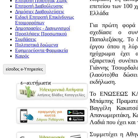
Επιτροπή Ποιότητας Ζωής
επετείου των 100 
Επιτροπή Διαβούλευσης
Δημόσιες Διαβουλεύσεις
Ελλάδα
Ειδική Επιτροπή Επικίνδυνως
Ετοιμορρόπων
Για πρώτη φορά
Δημοπρασίες - Διαγωνισμοί
σχεδίασε ο συν
Προσλήψεις Προσωπικού
Παπαλεξάκης. Το 
Συμβάσεις
Πολιτιστικά δρώμενα
έργου όπου η λύρ
Εφημερεύοντα Φαρμακεία
ηχόχρωμα έχει 
Καιρός
εξαιρετική συνέπ
Γιάννης Τσουρδαλ
είσοδος e-Υπηρεσίες
(λαούτο)θα δώσε
εκδήλωση.
Το ΕΝΩΣΕΩΣ ΚΛΕ
Μπάμπης Πραματευ
Βαγγέλη Κακατσ
Απανωμεριτάκη, Κ
Λαδιά που έχει και
Συμμετέχει η Αθην