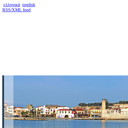
ελληνικά
english
RSS/XML feed