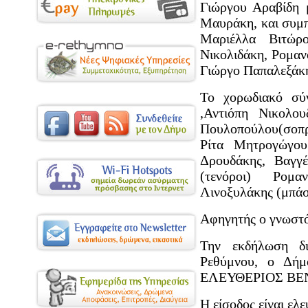
Γιώργου Αραβίδη 
Μαυράκη, και συμπ
Μαριέλλα Βιτώρ
Νικολιδάκη, Ρομα
Γιώργο Παπαλεξάκ
Το χορωδιακό σύ
,Αντιόπη Νικολο
Πουλοπούλου(σοπ
Ρίτα Μητρογώγου
Δρουδάκης, Βαγγ
(τενόροι) Ρομ
Λινοξυλάκης (μπάσ
Αφηγητής ο γνωστό
Την εκδήλωση δι
Ρεθύμνου, ο Δήμ
ΕΛΕΥΘΕΡΙΟΣ ΒΕΝ
Η είσοδος είναι ελ