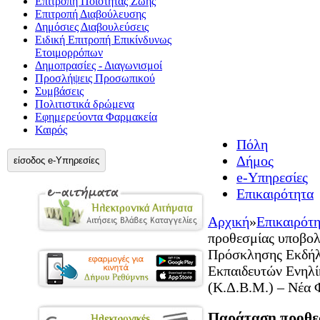
Επιτροπή Ποιότητας Ζωής
Επιτροπή Διαβούλευσης
Δημόσιες Διαβουλεύσεις
Ειδική Επιτροπή Επικίνδυνως
Ετοιμορρόπων
Δημοπρασίες - Διαγωνισμοί
Προσλήψεις Προσωπικού
Συμβάσεις
Πολιτιστικά δρώμενα
Εφημερεύοντα Φαρμακεία
Καιρός
Πόλη
Δήμος
είσοδος e-Υπηρεσίες
e-Υπηρεσίες
Επικαιρότητα
Αρχική
»
Επικαιρότ
προθεσμίας υποβολ
Πρόσκλησης Εκδήλω
Εκπαιδευτών Ενηλί
(Κ.Δ.Β.Μ.) – Νέα 
Παράταση προθεσ