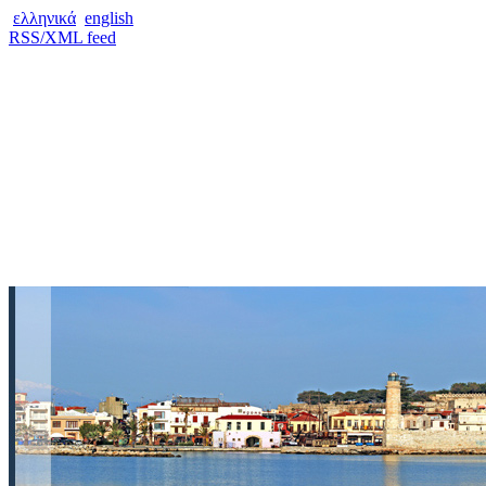
ελληνικά
english
RSS/XML feed