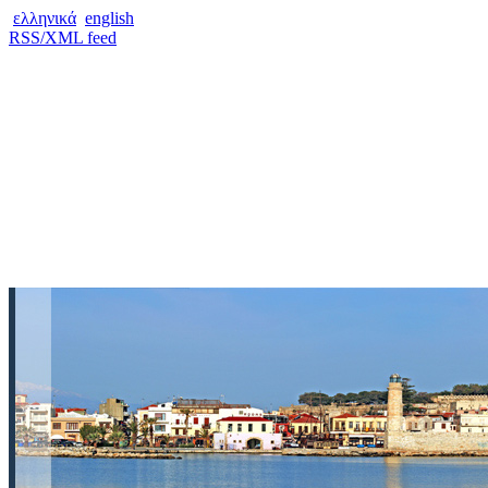
ελληνικά
english
RSS/XML feed