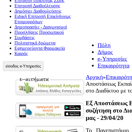
Επιτροπή Ποιότητας Ζωής
Επιτροπή Διαβούλευσης
Δημόσιες Διαβουλεύσεις
Ειδική Επιτροπή Επικίνδυνως
Ετοιμορρόπων
Δημοπρασίες - Διαγωνισμοί
Προσλήψεις Προσωπικού
Συμβάσεις
Πολιτιστικά δρώμενα
Πόλη
Εφημερεύοντα Φαρμακεία
Δήμος
Καιρός
e-Υπηρεσίες
Επικαιρότητα
είσοδος e-Υπηρεσίες
Αρχική
»
Επικαιρότ
Αποστάσεως Εκπαίδ
στο Διαδίκτυο με τ
Εξ Αποστάσεως Ε
συζήτηση στο Δια
μας - 29/04/20
Το Πανεπιστήμιο 