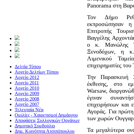
Panorama στη Βαρσ
Τον Δήμο Ρεθύ
εκπροσώπησαν η
Επιτροπής Τουρι
Βαγγέλης Αρχοντά
ο κ. Μανώλης Τ
Ξενοδόχων, η κ
Λιμενικού Ταμεί
επιχειρηματίες του
Δελτία Τύπου
Αρχείο Δελτίων Τύπου
Την Παρασκευή 3
Αρχείο 2012
Αρχείο 2011
έκθεσης, στο εμ
Αρχείο 2010
Warsaw, διοργανώθ
Αρχείο 2009
έγιναν συναντή
Αρχείο 2008
επιχειρήσεων και 
Αρχείο 2007
Τελευταία Νέα
Αγοράς. Για πρώτη
Ομιλίες - Χαιρετισμοί Δημάρχου
των χωρών Ουγγαρί
Αποφάσεις Συλλογικών Οργάνων
Δημοτικό Συμβούλιο
Τα μεγαλύτερα ον
Δημ. Κοινότητα Ατσιπόπουλου