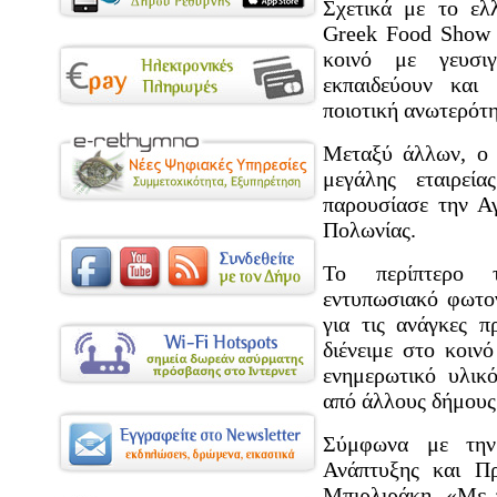
Σχετικά με το ελ
Greek Food Show 
κοινό με γευσιγ
εκπαιδεύουν και
ποιοτική ανωτερότη
Μεταξύ άλλων, ο κ
μεγάλης εταιρεία
παρουσίασε την Αγ
Πολωνίας.
Το περίπτερο 
εντυπωσιακό φωτο
για τις ανάγκες 
διένειμε στο κοιν
ενημερωτικό υλικ
από άλλους δήμους 
Σύμφωνα με την 
Ανάπτυξης και Π
Μπιρλιράκη, «Με 