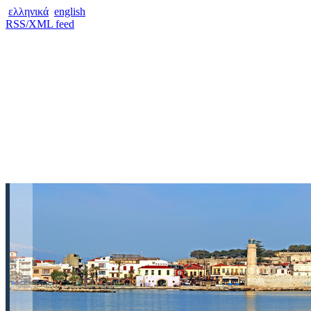
ελληνικά
english
RSS/XML feed