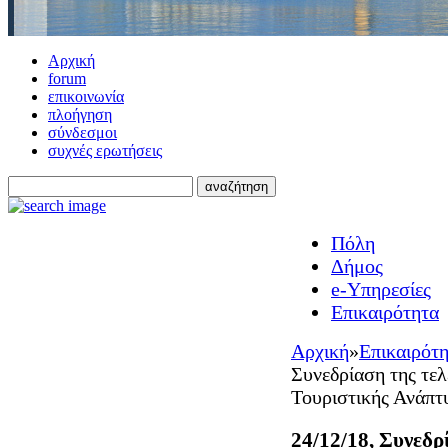
Αρχική
forum
επικοινωνία
πλοήγηση
σύνδεσμοι
συχνές ερωτήσεις
Πόλη
Δήμος
e-Υπηρεσίες
Επικαιρότητα
Αρχική
»
Επικαιρότ
Συνεδρίαση της τελ
Τουριστικής Ανάπτ
24/12/18, Συνεδρ