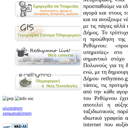
προσπαθούμε να εδ
αγορά και στους τ
και να ανοίξουμε ν
με τις πάγιες αλλά
Δήμος. Το τρίπτυχ
η προώθηση της σ
Ρεθύμνου: «προο
υπηρεσίες» στο 
σημαντικό στόχο
Πολωνούς για τη δ
ενώ, με τη δημιουρ
Δήμου rethymno.g
τάσεις, τις προτιμ
από την κάθε αγορ
του Ρεθύμνου έχε
αποτελεί η αύξη
υλοποίηση
ταξιδιωτικούς παρ
χρηματοδότηση
ιδιωτικά γραφεία 
internet που αυξά