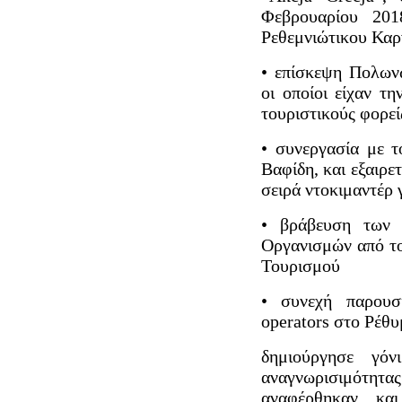
Φεβρουαρίου 201
Ρεθεμνιώτικου Καρ
• επίσκεψη Πολων
οι οποίοι είχαν τ
τουριστικούς φορεί
• συνεργασία με 
Βαφίδη, και εξαιρ
σειρά ντοκιμαντέρ 
• βράβευση των 
Οργανισμών από τ
Τουρισμού
• συνεχή παρουσ
operators στο Ρέθυ
δημιούργησε γόν
αναγνωρισιμότητ
αναφέρθηκαν κα