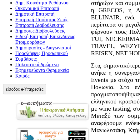
στήριξαν και συμμ
Δημ. Κοινότητα Ρεθύμνου
Οικονομική Επιτροπή
η GRECOS, η A
Δημοτική Επιτροπή
ELLINAIR, ενώ, τ
Επιτροπή Ποιότητας Ζωής
περίπτερα οι μεγαλ
Επιτροπή Διαβούλευσης
Δημόσιες Διαβουλεύσεις
φέρνουν τους Πολ
Ειδική Επιτροπή Επικίνδυνως
TUI, NECKERMA
Ετοιμορρόπων
TRAVEL, WEZYR
Δημοπρασίες - Διαγωνισμοί
REISEN, NET HOL
Προσλήψεις Προσωπικού
Συμβάσεις
Πολιτιστικά δρώμενα
Στις σημαντικότερ
Εφημερεύοντα Φαρμακεία
ανήκε η συνεργασ
Καιρός
Events με στόχο τ
Πολωνία. Στο πλ
είσοδος e-Υπηρεσίες
πραγματοποιήθηκα
ελληνικού κρασιού
με wine tasting, σ
Μεταξύ των συμμε
αναφέρουμε ενδει
Μανωλεσάκη, Κτήμα