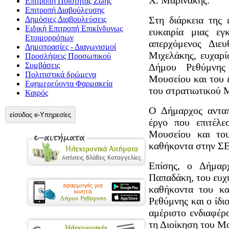
Χ. Μαρινάκης.
Επιτροπή Ποιότητας Ζωής
Επιτροπή Διαβούλευσης
Στη διάρκεια της 
Δημόσιες Διαβουλεύσεις
Ειδική Επιτροπή Επικίνδυνως
ευκαιρία μιας εγ
Ετοιμορρόπων
απερχόμενος Διευ
Δημοπρασίες - Διαγωνισμοί
Μιχελάκης, ευχαρ
Προσλήψεις Προσωπικού
Συμβάσεις
Δήμου Ρεθύμνης 
Πολιτιστικά δρώμενα
Μουσείου και του 
Εφημερεύοντα Φαρμακεία
του στρατιωτικού 
Καιρός
Ο Δήμαρχος ανταπ
είσοδος e-Υπηρεσίες
έργο που επιτέλε
Μουσείου και του
καθήκοντα στην Σ
Επίσης, ο Δήμαρ
Παπαδάκη, του ευχ
καθήκοντα του κα
Ρεθύμνης και ο ίδι
αμέριστο ενδιαφέρ
τη Διοίκηση του Μ