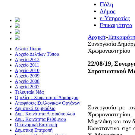
Πόλη
Δήμος
e-Υπηρεσίες
Επικαιρότητα
Αρχική
»
Επικαιρότ
Συνεργασία Δημάρχ
Δελτία Τύπου
Χρωμοναστηρίου
Αρχείο Δελτίων Τύπου
Αρχείο 2012
22/08/19, Συνεργ
Αρχείο 2011
Στρατιωτικού Μ
Αρχείο 2010
Αρχείο 2009
Αρχείο 2008
Αρχείο 2007
Τελευταία Νέα
Ομιλίες - Χαιρετισμοί Δημάρχου
Αποφάσεις Συλλογικών Οργάνων
Συνεργασία με το
Δημοτικό Συμβούλιο
Χρωμοναστηρίου
Δημ. Κοινότητα Ατσιπόπουλου
Δημ. Κοινότητα Ρεθύμνου
Μιχελάκη και τον 
Οικονομική Επιτροπή
Κωνσταντίνο είχε
Δημοτική Επιτροπή