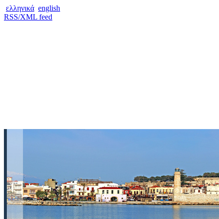
ελληνικά
english
RSS/XML feed