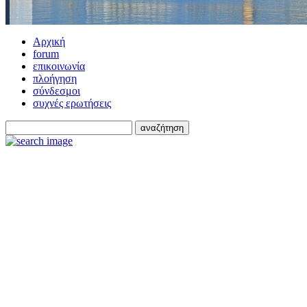
Αρχική
forum
επικοινωνία
πλοήγηση
σύνδεσμοι
συχνές ερωτήσεις