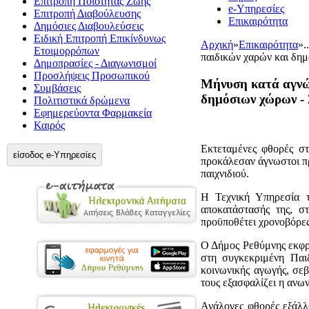
Επιτροπή Ποιότητας Ζωής
e-Υπηρεσίες
Επιτροπή Διαβούλευσης
Επικαιρότητα
Δημόσιες Διαβουλεύσεις
Ειδική Επιτροπή Επικίνδυνως
Αρχική
»
Επικαιρότητα
»
.
Ετοιμορρόπων
παιδικών χαρών και δημ
Δημοπρασίες - Διαγωνισμοί
Προσλήψεις Προσωπικού
Μήνυση κατά αγνώσ
Συμβάσεις
δημόσιων χώρων - 
Πολιτιστικά δρώμενα
Εφημερεύοντα Φαρμακεία
Καιρός
Εκτεταμένες φθορές στ
είσοδος e-Υπηρεσίες
προκάλεσαν άγνωστοι πρ
παιχνιδιού.
Η Τεχνική Υπηρεσία τ
αποκατάστασής της, σ
προϋποθέτει χρονοβόρες 
Ο Δήμος Ρεθύμνης εκφρά
στη συγκεκριμένη Παι
κοινωνικής αγωγής, σε
τους εξασφαλίζει η ανων
Ανάλογες φθορές εξάλλ