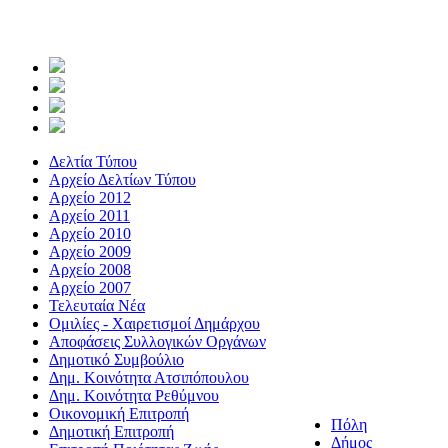
Δελτία Τύπου
Αρχείο Δελτίων Τύπου
Αρχείο 2012
Αρχείο 2011
Αρχείο 2010
Αρχείο 2009
Αρχείο 2008
Αρχείο 2007
Τελευταία Νέα
Ομιλίες - Χαιρετισμοί Δημάρχου
Αποφάσεις Συλλογικών Οργάνων
Δημοτικό Συμβούλιο
Δημ. Κοινότητα Ατσιπόπουλου
Δημ. Κοινότητα Ρεθύμνου
Οικονομική Επιτροπή
Πόλη
Δημοτική Επιτροπή
Δήμος