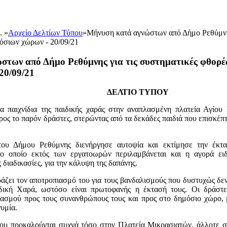
.. »
Αρχείο Δελτίων Τύπου
»
Μήνυση κατά αγνώστων από Δήμο Ρεθύμνης
όσιων χώρων - 20/09/21
των από Δήμο Ρεθύμνης για τις συστηματικές φθορές
20/09/21
ΔΕΛΤΙΟ ΤΥΠΟΥ
α παιχνίδια της παιδικής χαράς στην αναπλασμένη πλατεία Αγίου
ος το παρόν δράστες, στερώντας από τα δεκάδες παιδιά που επισκέπτ
ου Δήμου Ρεθύμνης διενήργησε αυτοψία και εκτίμησε την έκτα
το οποίο εκτός των εργατοωρών περιλαμβάνεται και η αγορά ειδ
διαδικασίες, για την κάλυψη της δαπάνης.
ζει τον αποτροπιασμό του για τους βανδαλισμούς που δυστυχώς δεν
δική Χαρά, ωστόσο είναι πρωτοφανής η έκτασή τους. Οι δράστε
βασμού προς τους συνανθρώπους τους και προς στο δημόσιο χώρο, 
υμία.
ου προκαλούνται συχνά τόσο στην Πλατεία Μικρασιατών, άλλοτε στ