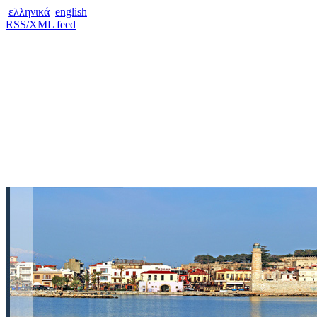
ελληνικά
english
RSS/XML feed