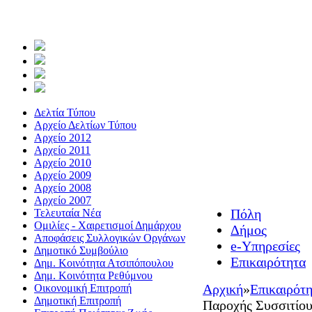
Δελτία Τύπου
Αρχείο Δελτίων Τύπου
Αρχείο 2012
Αρχείο 2011
Αρχείο 2010
Αρχείο 2009
Αρχείο 2008
Αρχείο 2007
Πόλη
Τελευταία Νέα
Ομιλίες - Χαιρετισμοί Δημάρχου
Δήμος
Αποφάσεις Συλλογικών Οργάνων
e-Υπηρεσίες
Δημοτικό Συμβούλιο
Επικαιρότητα
Δημ. Κοινότητα Ατσιπόπουλου
Δημ. Κοινότητα Ρεθύμνου
Αρχική
»
Επικαιρότ
Οικονομική Επιτροπή
Δημοτική Επιτροπή
Παροχής Συσσιτίου