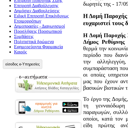
Επιτροπή Ποιότητας Ζωής
δωρητές της - 17/0
Επιτροπή Διαβούλευσης
Δημόσιες Διαβουλεύσεις
Η Δομή Παροχής 
Ειδική Επιτροπή Επικίνδυνως
Ετοιμορρόπων
ευχαριστεί τους 
Δημοπρασίες - Διαγωνισμοί
Προσλήψεις Προσωπικού
Η Δομή Παροχής 
Συμβάσεις
Δήμος Ρεθύμνης
Πολιτιστικά δρώμενα
Εφημερεύοντα Φαρμακεία
θερμά την κοινωνί
Καιρός
περίοδο που διανύ
την αλληλεγγύη
είσοδος e-Υπηρεσίες
συμπαράσταση που 
οι οποίες υπηρετ
μας που έχουν αντ
βασικών βιοτικών 
Το έργο της Δομής
τη γενναιόδωρη
παραγωγών, συλλό
οποίοι, κατά τον
είδη πρώτης ανά