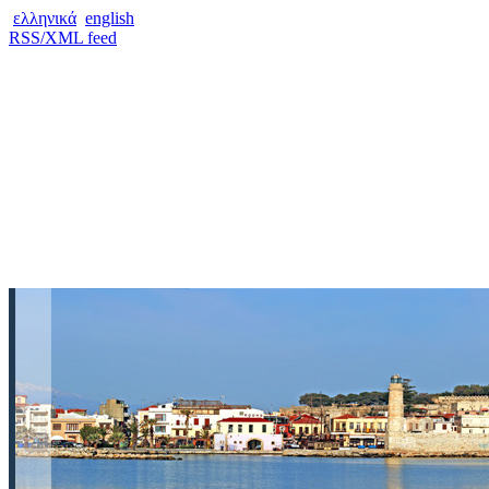
ελληνικά
english
RSS/XML feed