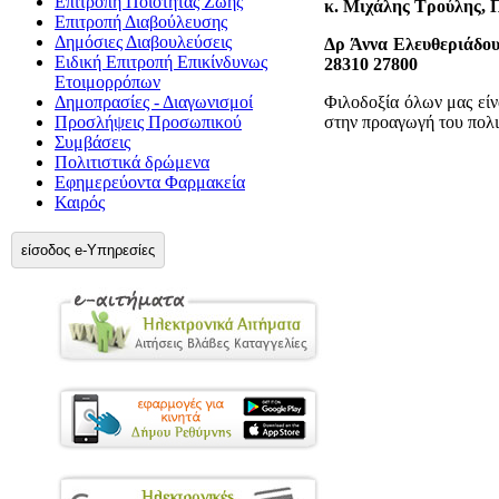
Επιτροπή Ποιότητας Ζωής
κ. Μιχάλης Τρούλης, Π
Επιτροπή Διαβούλευσης
Δημόσιες Διαβουλεύσεις
Δρ Άννα Ελευθεριάδου
Ειδική Επιτροπή Επικίνδυνως
28310 27800
Ετοιμορρόπων
Δημοπρασίες - Διαγωνισμοί
Φιλοδοξία όλων μας είν
Προσλήψεις Προσωπικού
στην προαγωγή του πολι
Συμβάσεις
Πολιτιστικά δρώμενα
Εφημερεύοντα Φαρμακεία
Καιρός
είσοδος e-Υπηρεσίες