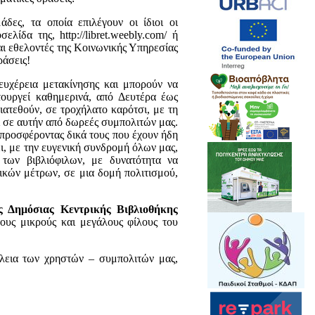
ες, τα οποία επιλέγουν οι ίδιοι οι
ίδα της, http://libret.weebly.com/ ή
ι εθελοντές της Κοινωνικής Υπηρεσίας
ράσεις!
ευχέρεια μετακίνησης και μπορούν να
τουργεί καθημερινά, από Δευτέρα έως
ατεθούν, σε τροχήλατο καρότσι, με τη
 σε αυτήν από δωρεές συμπολιτών μας.
προσφέροντας δικά τους που έχουν ήδη
ει, με την ευγενική συνδρομή όλων μας,
 των βιβλιόφιλων, με δυνατότητα να
τικών μέτρων, σε μια δομή πολιτισμού,
ης Δημόσιας Κεντρικής Βιβλιοθήκης
τους μικρούς και μεγάλους φίλους του
φάλεια των χρηστών – συμπολιτών μας,