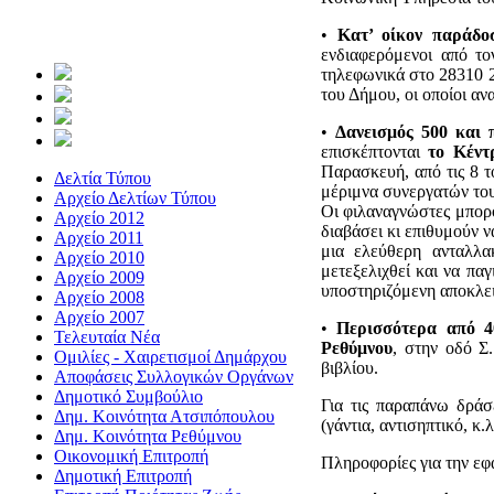
•
Κατ’ οίκον παράδο
ενδιαφερόμενοι από τον
τηλεφωνικά στο 28310 
του Δήμου, οι οποίοι αν
•
Δανεισμός 500 και 
επισκέπτονται
το Κέντ
Παρασκευή, από τις 8 τ
Δελτία Τύπου
μέριμνα συνεργατών του
Αρχείο Δελτίων Τύπου
Οι φιλαναγνώστες μπορο
Αρχείο 2012
διαβάσει κι επιθυμούν ν
Αρχείο 2011
μια ελεύθερη ανταλλα
Αρχείο 2010
μετεξελιχθεί και να πα
Αρχείο 2009
υποστηριζόμενη αποκλει
Αρχείο 2008
Αρχείο 2007
•
Περισσότερα από 40
Τελευταία Νέα
Ρεθύμνου
, στην οδό Σ
Ομιλίες - Χαιρετισμοί Δημάρχου
βιβλίου.
Αποφάσεις Συλλογικών Οργάνων
Δημοτικό Συμβούλιο
Για τις παραπάνω δράσ
Δημ. Κοινότητα Ατσιπόπουλου
(γάντια, αντισηπτικό, κ.λ
Δημ. Κοινότητα Ρεθύμνου
Οικονομική Επιτροπή
Πληροφορίες για την ε
Δημοτική Επιτροπή