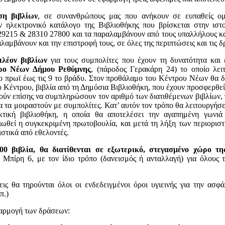
ση βιβλίων
, σε συνανθρώπους μας που ανήκουν σε ευπαθείς ομάδ
 ηλεκτρονικό κατάλογο της Βιβλιοθήκης που βρίσκεται στην ιστοσελ
29215 & 28310 27800 και τα παραλαμβάνουν από τους υπαλλήλους κα
αλαμβάνουν και την επιστροφή τους, σε όλες της περιπτώσεις και τις δ
πλέον βιβλίων
για τους συμπολίτες που έχουν τη δυνατότητα και 
ρο Νέων Δήμου Ρεθύμνης
, (πάροδος Γερακάρη 24) το οποίο λει
ο πρωϊ έως τις 9 το βράδυ. Στον προθάλαμο του Κέντρου Νέων θα δι
 Κέντρου, βιβλία από τη Δημόσια Βιβλιοθήκη, που έχουν προσφερθεί
ύν επίσης να συμπληρώσουν τον αριθμό των διατιθέμενων βιβλίων, 
α τα μοιραστούν με συμπολίτες. Κατ’ αυτόν τον τρόπο θα λειτουργήσ
κτική βιβλιοθήκη, η οποία θα αποτελέσει την αγαπημένη γωνιά
γιωθεί η συγκεκριμένη πρωτοβουλία, και μετά τη λήξη των περιορισ
στικά από εθελοντές.
0 βιβλία, θα διατίθενται σε εξωτερικό, στεγασμένο χώρο τ
. Μπίρη 6, με τον ίδιο τρόπο (δανεισμός ή ανταλλαγή) για όλους 
εις θα τηρούνται όλοι οι ενδεδειγμένοι όροι υγιεινής για την ασ
π.)
φαρμογή των δράσεων: