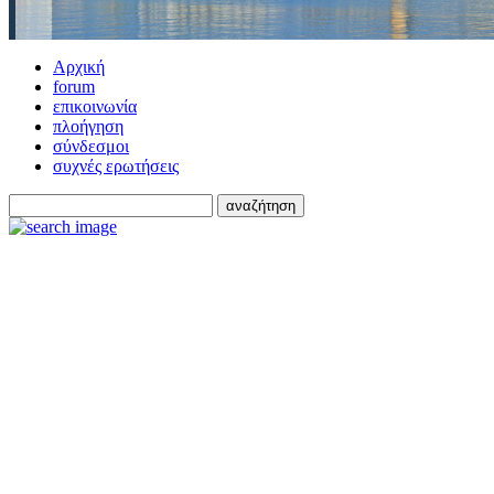
Αρχική
forum
επικοινωνία
πλοήγηση
σύνδεσμοι
συχνές ερωτήσεις