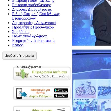
Επιτροπή Ποιότητας Ζωής
Επιτροπή Διαβούλευσης
Δημόσιες Διαβουλεύσεις
Ειδική Επιτροπή Επικίνδυνως
Ετοιμορρόπων
Δημοπρασίες - Διαγωνισμοί
Προσλήψεις Προσωπικού
Συμβάσεις
Πολιτιστικά δρώμενα
Εφημερεύοντα Φαρμακεία
Καιρός
είσοδος e-Υπηρεσίες