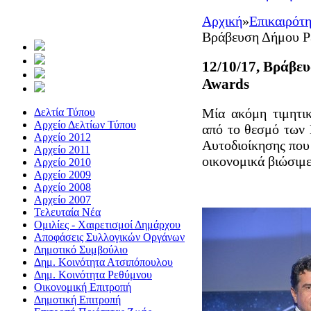
Αρχική
»
Επικαιρότ
Βράβευση Δήμου Ρε
12/10/17, Βράβευ
Awards
Μία ακόμη τιμητι
Δελτία Τύπου
Αρχείο Δελτίων Τύπου
από το θεσμό των 
Αρχείο 2012
Αυτοδιοίκησης που 
Αρχείο 2011
οικονομικά βιώσιμε
Αρχείο 2010
Αρχείο 2009
Αρχείο 2008
Αρχείο 2007
Τελευταία Νέα
Ομιλίες - Χαιρετισμοί Δημάρχου
Αποφάσεις Συλλογικών Οργάνων
Δημοτικό Συμβούλιο
Δημ. Κοινότητα Ατσιπόπουλου
Δημ. Κοινότητα Ρεθύμνου
Οικονομική Επιτροπή
Δημοτική Επιτροπή