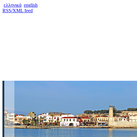
ελληνικά
english
RSS/XML feed