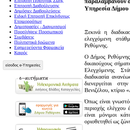
παραλαμβάνουν οι
Επιτροπή Ποιότητας Ζωής
Επιτροπή Διαβούλευσης
Υπηρεσία Δήμου 
Δημόσιες Διαβουλεύσεις
Ειδική Επιτροπή Επικίνδυνως
Ετοιμορρόπων
Δημοπρασίες - Διαγωνισμοί
Ξεκινά η διαδικ
Προσλήψεις Προσωπικού
Συμβάσεις
ελεγχόμενη στάθ
Πολιτιστικά δρώμενα
Ρεθύμνης.
Εφημερεύοντα Φαρμακεία
Καιρός
Ο Δήμος Ρεθύμνης 
δικαιούχους σήματ
είσοδος e-Υπηρεσίες
Ελεγχόμενης Στ
διαδικασία ανανέ
διενεργείται στ
Βενιζέλου, κτίριο «
Όπως είναι γνωστό
περιοχής ελέγχου έ
είναι μόνιμοι κάτ
οριοθετηθεί ως ζώ