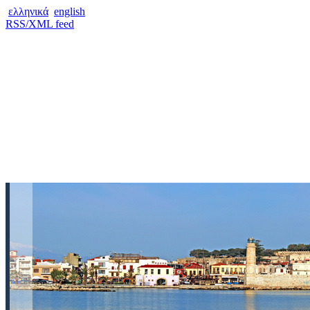
ελληνικά
english
RSS/XML feed