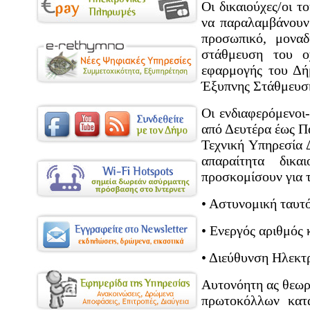
Οι δικαιούχες/οι τ
να παραλαμβάνουν 
προσωπικό, μοναδ
στάθμευση του ο
εφαρμογής του Δή
Έξυπνης Στάθμευση
Οι ενδιαφερόμενοι
από Δευτέρα έως Πα
Τεχνική Υπηρεσία 
απαραίτητα δικ
προσκομίσουν για τ
• Αστυνομική ταυτ
• Ενεργός αριθμός 
• Διεύθυνση Ηλεκτ
Αυτονόητη ας θεωρ
πρωτοκόλλων κατ