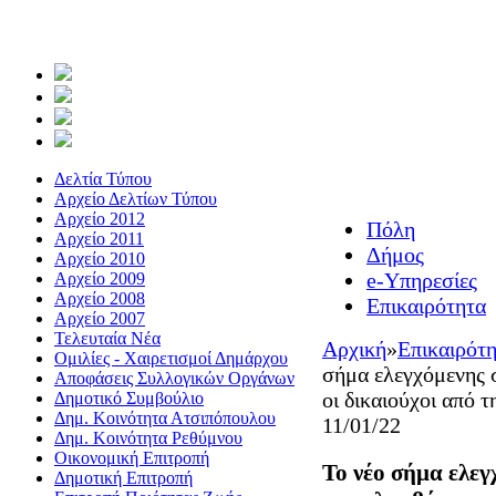
Δελτία Τύπου
Αρχείο Δελτίων Τύπου
Αρχείο 2012
Πόλη
Αρχείο 2011
Δήμος
Αρχείο 2010
e-Υπηρεσίες
Αρχείο 2009
Αρχείο 2008
Επικαιρότητα
Αρχείο 2007
Τελευταία Νέα
Αρχική
»
Επικαιρότ
Ομιλίες - Χαιρετισμοί Δημάρχου
σήμα ελεγχόμενης
Αποφάσεις Συλλογικών Οργάνων
οι δικαιούχοι από 
Δημοτικό Συμβούλιο
Δημ. Κοινότητα Ατσιπόπουλου
11/01/22
Δημ. Κοινότητα Ρεθύμνου
Οικονομική Επιτροπή
Το νέο σήμα ελε
Δημοτική Επιτροπή