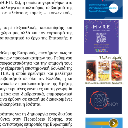
ΔΗ.ΕΠ. ΙΣ), η οποία συγκροτήθηκε στο
αλλιέργεια κουλτούρας σεβασμού της
σε πλείστους τομείς – κοινωνικούς,
, περί σεξουαλικής κακοποίησης και
 χώρα μας αλλά και τον εορτασμό της
α απαιτητικό το έργο της Επιτροπής, η
έλη της Επιτροπής, επεσήμανε πως το
ναικείων προσωπικοτήτων του Ρεθύμνου
αποφασιστικότητα και την επιμονή τους
ν εξαιρετική επιστημονική δουλειά της
 Π.Κ. η οποία ερεύνησε και μελέτησε
φαβητισμού σε όλη την Ελλάδα, η κα
γυναικείων προσωπικοτήτων της Κρήτης
υγκεκριμένες γυναίκες και τη γνωριμία
 μέσα από διαδραστικά, επιμορφωτικά
ς να έρθουν σε επαφή με διακεκριμένες
διακηρύττει η Ισότητα.
ότητας για τη δημιουργία ενός δικτύου
ύνται στην Περιφέρεια Κρήτης, στο
 αντίστοιχες επιτροπές της Ευρωπαϊκής