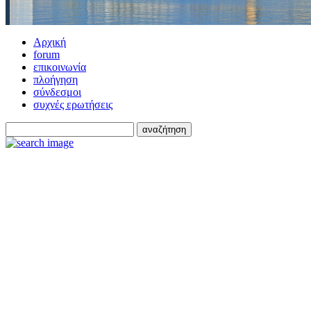
Αρχική
forum
επικοινωνία
πλοήγηση
σύνδεσμοι
συχνές ερωτήσεις