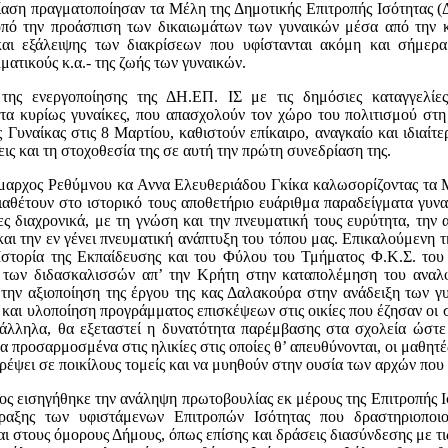
ίαση πραγματοποίησαν τα Μέλη της Δημοτικής Επιτροπής Ισότητας (
πό την προάσπιση των δικαιωμάτων των γυναικών μέσα από την κ
αι εξάλειψης των διακρίσεων που υφίστανται ακόμη και σήμερα 
ματικούς κ.α.- της ζωής των γυναικών.
ης ενεργοποίησης της ΔΗ.ΕΠ. ΙΣ με τις δημόσιες καταγγελίες
τα κυρίως γυναίκες, που απασχολούν τον χώρο του πολιτισμού στη
Γυναίκας στις 8 Μαρτίου, καθιστούν επίκαιρο, αναγκαίο και ιδιαίτερ
εις και τη στοχοθεσία της σε αυτή την πρώτη συνεδρίαση της.
μαρχος Ρεθύμνου κα Αννα Ελευθεριάδου Γκίκα καλωσορίζοντας τα Μ
ιαθέτουν στο ιστορικό τους αποθετήριο ευάριθμα παραδείγματα γυ
ίες διαχρονικά, με τη γνώση και την πνευματική τους ευρύτητα, την 
αι την εν γένει πνευματική ανάπτυξη του τόπου μας. Επικαλούμενη τη
Ιστορία της Εκπαίδευσης και του Φύλου του Τμήματος Φ.Κ.Σ. του
 των διδασκαλισσών απ’ την Κρήτη στην καταπολέμηση του αναλ
 την αξιοποίηση της έργου της κας Δαλακούρα στην ανάδειξη των 
 και υλοποίηση προγράμματος επισκέψεων στις οικίες που έζησαν οι σ
άλληλα, θα εξεταστεί η δυνατότητα παρέμβασης στα σχολεία ώστε
 προσαρμοσμένα στις ηλικίες στις οποίες θ’ απευθύνονται, οι μαθητέ
ρέψει σε ποικίλους τομείς και να μυηθούν στην ουσία των αρχών που 
ος εισηγήθηκε την ανάληψη πρωτοβουλίας εκ μέρους της Επιτροπής Ισ
ραξης των υφιστάμενων Επιτροπών Ισότητας που δραστηριοποιο
ι στους όμορους Δήμους, όπως επίσης και δράσεις διασύνδεσης με τις