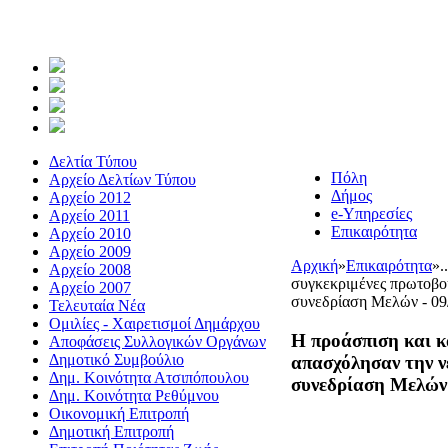
Δελτία Τύπου
Πόλη
Αρχείο Δελτίων Τύπου
Δήμος
Αρχείο 2012
e-Υπηρεσίες
Αρχείο 2011
Επικαιρότητα
Αρχείο 2010
Αρχείο 2009
Αρχική
»
Επικαιρότητα
»
.
Αρχείο 2008
συγκεκριμένες πρωτοβο
Αρχείο 2007
συνεδρίαση Μελών - 09
Τελευταία Νέα
Ομιλίες - Χαιρετισμοί Δημάρχου
Η προάσπιση και 
Αποφάσεις Συλλογικών Οργάνων
Δημοτικό Συμβούλιο
απασχόλησαν την 
Δημ. Κοινότητα Ατσιπόπουλου
συνεδρίαση Μελών 
Δημ. Κοινότητα Ρεθύμνου
Οικονομική Επιτροπή
Δημοτική Επιτροπή