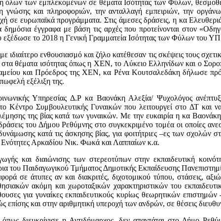
η όλων των εμπλεκομένων σε θέματα Ισότητας των Φύλων, θεσμοθ
ση γνώσης και πληροφοριών, την ανταλλαγή εμπειριών, την οργά
χή σε ευρωπαϊκά προγράμματα. Στις άμεσες δράσεις, η κα Ελευθερι
τα δημόσια έγγραφα με βάση τις αρχές που προτείνονται στον «Οδ
υ εξέδωσε το 2018 η Γενική Γραμματεία Ισότητας των Φύλων του ΥΠ
με ιδιαίτερο ενθουσιασμό και ζήλο κατέθεσαν τις σκέψεις τους σχετι
 στα θέματα ισότητας όπως η ΧΕΝ, το Λύκειο Ελληνίδων και ο Σορο
αμείου και Πρόεδρος της ΧΕΝ, κα Ρένα Κουτσαλεδάκη δήλωσε πρό
επωφελή εξέλιξη της.
ινωνικής Υπηρεσίας Δ.Ρ κα Βαονάκη Αλεξία/ Ψυχολόγος ανέπτυξε
το Κέντρο Συμβουλευτικής Γυναικών που λειτουργεί στο ΔΤ και να
έμησης της βίας κατά των γυναικών. Με την ευκαιρία η κα Βαονάκη
δράσεις του Δήμου Ρεθύμνης στο συγκεκριμένο τομέα οι οποίες ανε
υνάμωσης κατά τις άσκησης βίας, για φοιτήτριες –ες των σχολών σ
ς Ενότητες Αρκαδίου Νικ. Φωκά και Λαππαίων κ.α.
ωγής και διαιώνισης των στερεοτύπων στην εκπαιδευτική κοινότη
τρια του Παιδαγωγικού Τμήματος Δημοτικής Εκπαίδευσης Πανεπιστημ
φορά σε άτυπες αν και διακριτές, διχοτομικού τύπου, στάσεις, αξι
ησιακών ακόμη και χωροταξικών χαρακτηριστικών του εκπαιδευτι
θουσες για γυναίκες εκπαιδευτικούς κυρίως θεωρητικών επιστημών -
ς επίσης και στην αριθμητική υπεροχή των ανδρών, σε θέσεις διευθ
 όπως διευκρίνισε η Αντιδήμαρχος, δεν απαντάται στο Δήμο Ρεθύ