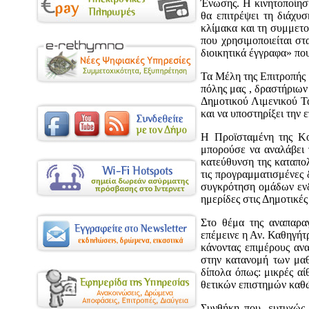
Ένωσης. Η κινητοποίησ
θα επιτρέψει τη διάχυ
κλίμακα και τη συμμετο
που χρησιμοποιείται σ
διοικητικά έγγραφα» πο
Τα Μέλη της Επιτροπής 
πόλης μας , δραστήριων
Δημοτικού Λιμενικού Τ
και να υποστηρίξει την 
Η Προϊσταμένη της Κο
μπορούσε να αναλάβει 
κατεύθυνση της καταπολ
τις προγραμματισμένες 
συγκρότηση ομάδων ενδ
ημερίδες στις Δημοτικέ
Στο θέμα της αναπαραγ
επέμεινε η Αν. Καθηγή
κάνοντας επιμέρους ανα
στην κατανομή των μαθ
δίπολα όπως: μικρές αί
θετικών επιστημών καθώ
Συνθήκη που, ευτυχώς,