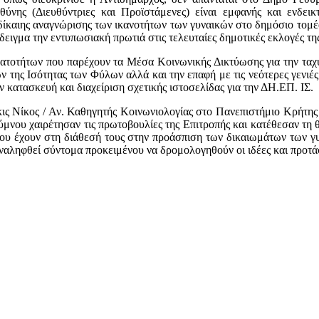
θύνης (Διευθύντριες και Προϊστάμενες) είναι εμφανής και ενδει
 δίκαιης αναγνώρισης των ικανοτήτων των γυναικών στο δημόσιο τομέα
δειγμα την εντυπωσιακή πρωτιά στις τελευταίες δημοτικές εκλογές τ
νατοτήτων που παρέχουν τα Μέσα Κοινωνικής Δικτύωσης για την ταχ
 της Ισότητας των Φύλων αλλά και την επαφή με τις νεότερες γενιές
 κατασκευή και διαχείριση σχετικής ιστοσελίδας για την ΔΗ.ΕΠ. ΙΣ.
άκις Νίκος / Αν. Καθηγητής Κοινωνιολογίας στο Πανεπιστήμιο Κρήτη
νου χαιρέτησαν τις πρωτοβουλίες της Επιτροπής και κατέθεσαν τη 
που έχουν στη διάθεσή τους στην προάσπιση των δικαιωμάτων των 
ναληφθεί σύντομα προκειμένου να δρομολογηθούν οι ιδέες και προτά