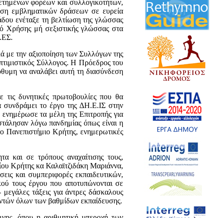
ετημένων φορέων και συλλογικοτήτων,
νωση εμβληματικών δράσεων σε ευρεία
άδου ενέταξε τη βελτίωση της γλώσσας
ηγό Χρήσης μή σεξιστικής γλώσσας στα
.ΕΣ.
κά με την αξιοποίηση των Συλλόγων της
πτιμιστικός Σύλλογος. Η Πρόεδρος του
θυμη να αναλάβει αυτή τη διασύνδεση
 τις δυνητικές πρωτοβουλίες που θα
 συνδράμει το έργο της ΔΗ.Ε.ΙΣ στην
 ενημέρωσε τα μέλη της Επιτροπής για
στάλησαν λόγω πανδημίας όπως είναι η
το Πανεπιστήμιο Κρήτης, ενημερωτικές
τα και σε τρόπους αναχαίτισης τους,
ίου Κρήτης κα Καλαϊτζιδάκη Μαριάννα,
ώσεις και συμπεριφορές εκπαιδευτικών,
κού τους έργου που αποτυπώνονται σε
 μεγάλες τάξεις για άντρες δάσκαλους
υντών όλων των βαθμίδων εκπαίδευσης.
μνης, όπου η αριθμητική υπεροχή των