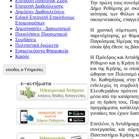
Επιτροπή Ποιότητας Ζωής
Την πρώτη τους συνεδρ
Επιτροπή Διαβούλευσης
Δήμο Ρεθύμνης με σκο
Δημόσιες Διαβουλεύσεις
ισότητας των Φύλων κ
Ειδική Επιτροπή Επικίνδυνως
οικογενειακούς, επαγγελ
Ετοιμορρόπων
Δημοπρασίες - Διαγωνισμοί
Η χρονική σύμπτωση τ
Προσλήψεις Προσωπικού
παρενόχλησης, με θύμα
Συμβάσεις
Παγκόσμιας Ημέρας της 
Πολιτιστικά δρώμενα
οποία ήδη έθεσε τις βάσ
Εφημερεύοντα Φαρμακεία
Καιρός
Η Πρόεδρος και Αντιδή
Ρέθυμνο και η Κρήτη δ
και της Κρήτης, οι οπο
είσοδος e-Υπηρεσίες
ώθησαν τον Πολιτισμό κ
Αν. Καθηγήτριας στην 
ενδελεχώς τη συμβολή
Ελευθεριάδου πρότεινε
μέσα από την κατάρτιση
με τη δράση τους. Παρ
προγράμματα, κατάλληλα
γυναίκες που έχουν διαπ
Επιπλέον, η Αντιδήμαρχ
συνεργασίας και σύμπ
Πανεπιστήμιο Κρήτης κα