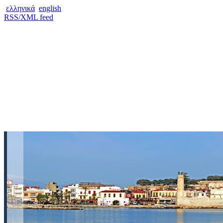
ελληνικά
english
RSS/XML feed