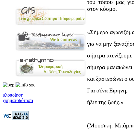
του τόπου μας γι
στον κόσμο.
«Σήμερα αγωνιζόμα
για να μην ξαναζή
σήμερα ατενίζουμε 
σήμερα μαλακώνει η
και ξαστερώνει ο ο
Για σένα Ειρήνη,
υλοποίηση
χρηματοδότηση
ήλιε της ζωής.»
(Μουσική: Μπάμπη