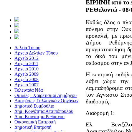
ΕΙΡΗΝΗ από το 
ΡΕΘελοντώ - 08/
Καθώς όλος ο πλα
πόλεμο στην Ουκ
προκαλεί, με πρω
Δήμου Ρεθύμνης
Δελτία Τύπου
πραγματοποίηση δρ
Αρχείο Δελτίων Τύπου
το δικό του μήν
Αρχείο 2012
σεβασμού στην ανθ
Αρχείο 2011
Αρχείο 2010
Η κεντρική εκδήλ
Αρχείο 2009
Αρχείο 2008
λάβει χώρα την
Αρχείο 2007
λαμπαδηδρομία στο
Τελευταία Νέα
τον Άγνωστο Στρατ
Ομιλίες - Χαιρετισμοί Δημάρχου
Αποφάσεις Συλλογικών Οργάνων
διαδρομές:
Δημοτικό Συμβούλιο
Δημ. Κοινότητα Ατσιπόπουλου
Διαδρομή 1:
Δημ. Κοινότητα Ρεθύμνου
Οικονομική Επιτροπή
Ελ. Βενιζέλου
Δημοτική Επιτροπή
Αραμπατζόγλου