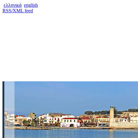
ελληνικά
english
RSS/XML feed