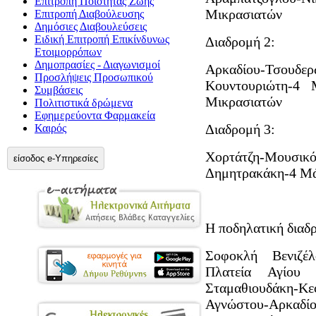
Επιτροπή Ποιότητας Ζωής
Μικρασιατών
Επιτροπή Διαβούλευσης
Δημόσιες Διαβουλεύσεις
Ειδική Επιτροπή Επικίνδυνως
Διαδρομή 2:
Ετοιμορρόπων
Δημοπρασίες - Διαγωνισμοί
Αρκαδίου-Τσουδε
Προσλήψεις Προσωπικού
Κουντουριώτη-4 Μ
Συμβάσεις
Μικρασιατών
Πολιτιστικά δρώμενα
Εφημερεύοντα Φαρμακεία
Διαδρομή 3:
Καιρός
Χορτάτζη-Μουσικό
είσοδος e-Υπηρεσίες
Δημητρακάκη-4 Μά
Η ποδηλατική διαδρ
Σοφοκλή Βενιζέλ
Πλατεία Αγίου Γ
Σταμαθιουδάκη-Κε
Αγνώστου-Αρκαδί