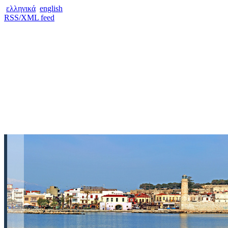
ελληνικά
english
RSS/XML feed