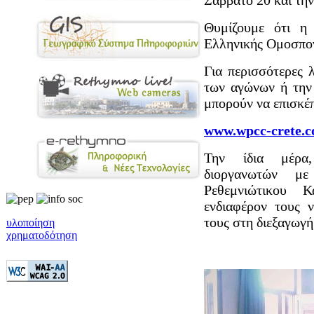
Σάββατο 20 και τη
Θυμίζουμε ότι η 
Ελληνικής Ομοσπον
Για περισσότερες 
των αγώνων ή την 
μπορούν να επισκέπ
www.wpcc-crete.
Την ίδια μέρα,
διοργανωτών μ
Ρεθεμνιώτικου 
ενδιαφέρον τους 
τους στη διεξαγωγ
υλοποίηση
χρηματοδότηση