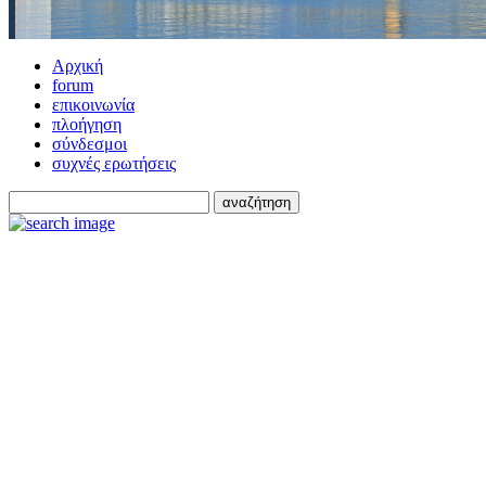
Αρχική
forum
επικοινωνία
πλοήγηση
σύνδεσμοι
συχνές ερωτήσεις