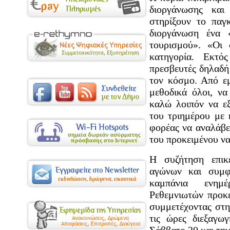
διοργάνωσης και
στηρίξουν το παγ
διοργάνωση ένα «
τουρισμού». «Οι 
κατηγορία. Εκτός
πρεσβευτές δηλαδή
τον κόσμο. Από ε
μεθοδικά όλοι, να
καλώ λοιπόν να ε
του τριημέρου με 
φορέας να αναλάβε
του προκειμένου να
Η συζήτηση επικ
αγώνων και συμφ
καμπάνια ενημ
Ρεθεμνιωτών προκε
συμμετέχοντας στη
τις ώρες διεξαγω