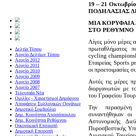
19 – 21 Οκτωβ
ΠΟΔΗΛΑΣΙΑΣ 
ΜΙΑ ΚΟΡΥΦΑΙΑ
ΣΤΟ ΡΕΘΥΜΝΟ
Λίγες μόνο μέρες 
πρωταθλήματος πο
Δελτία Τύπου
Αρχείο Δελτίων Τύπου
cycling champions
Αρχείο 2012
Εταιρείας Sports 
Αρχείο 2011
οι προετοιμασίες σ
Αρχείο 2010
Αρχείο 2009
Αυτές τις μέρες π
Αρχείο 2008
Αρχείο 2007
διοργανωτών με τ
Τελευταία Νέα
του Γραφείου Τουρ
Ομιλίες - Χαιρετισμοί Δημάρχου
Αποφάσεις Συλλογικών Οργάνων
Την περασμένη
Δημοτικό Συμβούλιο
συναντήθηκαν οι 
Δημ. Κοινότητα Ατσιπόπουλου
Δημ. Κοινότητα Ρεθύμνου
Αστυνομικής Διε
Οικονομική Επιτροπή
Πυροσβεστικής Υπη
Δημοτική Επιτροπή
Λιμενικού Ταμείου