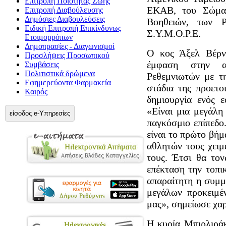
Επιτροπή Ποιότητας Ζωής
ΕΚΑΒ, του Σώματ
Επιτροπή Διαβούλευσης
Δημόσιες Διαβουλεύσεις
Βοηθειών, των Ρ
Ειδική Επιτροπή Επικίνδυνως
Σ.Υ.Μ.Ο.Ρ.Ε.
Ετοιμορρόπων
Δημοπρασίες - Διαγωνισμοί
Ο κος Άξελ Βέρν
Προσλήψεις Προσωπικού
έμφαση στην α
Συμβάσεις
Πολιτιστικά δρώμενα
Ρεθεμνιωτών με τ
Εφημερεύοντα Φαρμακεία
στάδια της προετο
Καιρός
δημιουργία ενός ε
«Είναι μια μεγάλη
είσοδος e-Υπηρεσίες
παγκόσμιο επίπεδο
είναι το πρώτο βήμ
αθλητών τους χειμ
τους. Έτσι θα τον
επέκταση την τοπικ
απαραίτητη η συμμ
μεγάλων προκειμέ
μας», σημείωσε χα
Η κυρία Μπιρλιράκ