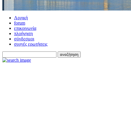
Αρχική
forum
επικοινωνία
πλοήγηση
σύνδεσμοι
συχνές ερωτήσεις