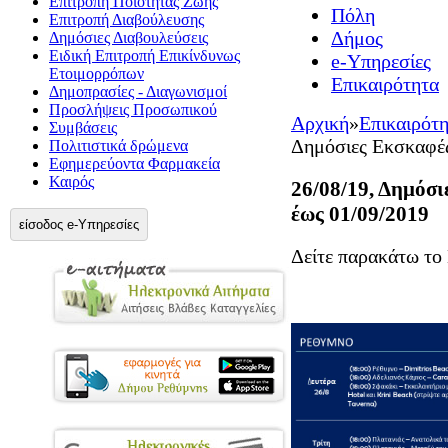
Επιτροπή Ποιότητας Ζωής
Πόλη
Επιτροπή Διαβούλευσης
Δήμος
Δημόσιες Διαβουλεύσεις
Ειδική Επιτροπή Επικίνδυνως
e-Υπηρεσίες
Ετοιμορρόπων
Επικαιρότητα
Δημοπρασίες - Διαγωνισμοί
Προσλήψεις Προσωπικού
Αρχική
»
Επικαιρότ
Συμβάσεις
Δημόσιες Εκσκαφές
Πολιτιστικά δρώμενα
Εφημερεύοντα Φαρμακεία
Καιρός
26/08/19, Δημόσ
έως 01/09/2019
είσοδος e-Υπηρεσίες
Δείτε παρακάτω το