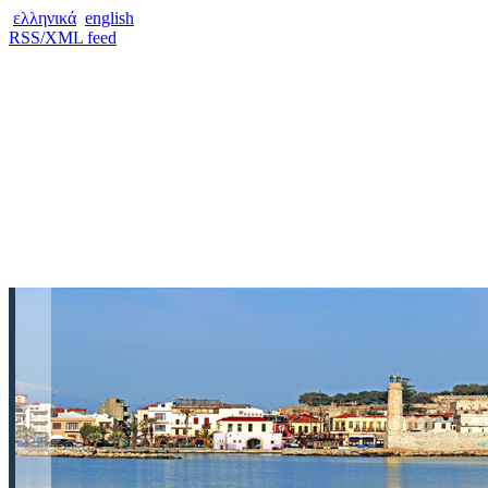
ελληνικά
english
RSS/XML feed