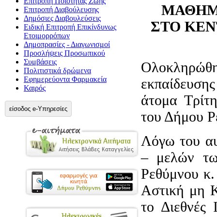
Επιτροπή Ποιότητας Ζωής
ΜΑΘΗΜ
Επιτροπή Διαβούλευσης
Δημόσιες Διαβουλεύσεις
ΣΤΟ ΚΕ
Ειδική Επιτροπή Επικίνδυνως
Ετοιμορρόπων
Δημοπρασίες - Διαγωνισμοί
Προσλήψεις Προσωπικού
Συμβάσεις
Ολοκληρώθ
Πολιτιστικά δρώμενα
Εφημερεύοντα Φαρμακεία
εκπαίδευση
Καιρός
άτομα Τρίτ
είσοδος e-Υπηρεσίες
του Δήμου Ρ
Λόγω του αυ
– μελών τ
Ρεθύμνου κ.
Αστική μη 
το Διεθνές 