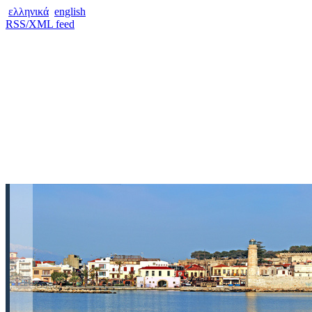
ελληνικά
english
RSS/XML feed