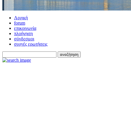
Αρχική
forum
επικοινωνία
πλοήγηση
σύνδεσμοι
συχνές ερωτήσεις