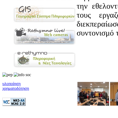
την εθελον
τους εργα
διεκπεραίωσ
συντονισμό 
υλοποίηση
χρηματοδότηση