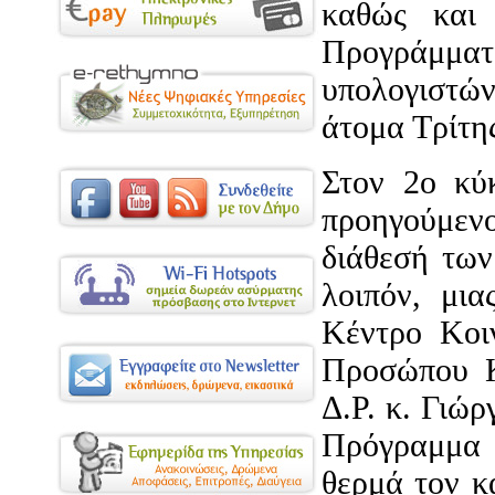
καθώς και
Προγράμματ
υπολογιστώ
άτομα Τρίτης
Στον 2ο κύ
προηγούμεν
διάθεσή των
λοιπόν, μι
Κέντρο Κοι
Προσώπου Κ
Δ.Ρ. κ. Γιώ
Πρόγραμμα 
θερμά τον κ