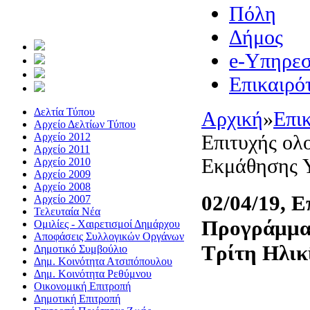
Πόλη
Δήμος
e-Υπηρεσ
Επικαιρό
Δελτία Τύπου
Αρχική
»
Επι
Αρχείο Δελτίων Τύπου
Αρχείο 2012
Επιτυχής ο
Αρχείο 2011
Εκμάθησης Υ
Αρχείο 2010
Αρχείο 2009
Αρχείο 2008
02/04/19, 
Αρχείο 2007
Τελευταία Νέα
Προγράμμα
Ομιλίες - Χαιρετισμοί Δημάρχου
Αποφάσεις Συλλογικών Οργάνων
Τρίτη Ηλικ
Δημοτικό Συμβούλιο
Δημ. Κοινότητα Ατσιπόπουλου
Δημ. Κοινότητα Ρεθύμνου
Οικονομική Επιτροπή
Δημοτική Επιτροπή