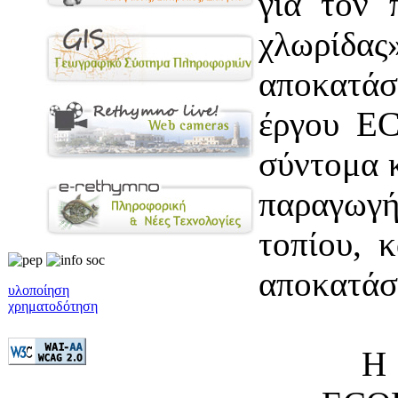
για τον 
χλωρίδ
αποκατάσ
έργου E
σύντομα κ
παραγωγή
τοπίου, 
αποκατάσ
υλοποίηση
χρηματοδότηση
Η Διεύθ