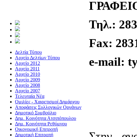
ΓΡΑ
Τη
Fax
:
Δελτία Τύπου
Αρχείο Δελτίων Τύπου
e-
mail:
t
Αρχείο 2012
Αρχείο 2011
Αρχείο 2010
Αρχείο 2009
Αρχείο 2008
Αρχείο 2007
Τελευταία Νέα
Ομιλίες - Χαιρετισμοί Δημάρχου
Αποφάσεις Συλλογικών Οργάνων
Δημοτικό Συμβούλιο
Δημ. Κοινότητα Ατσιπόπουλου
Δημ. Κοινότητα Ρεθύμνου
Οικονομική Επιτροπή
Στην αν
Δημοτική Επιτροπή