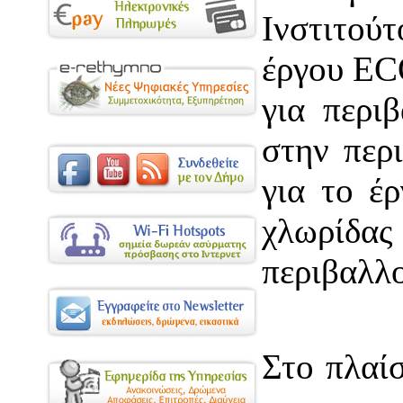
Ινστιτού
έργου EC
για περι
στην περ
για το έ
χλωρίδας
περιβαλλ
Στο πλαί