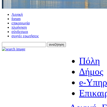
Αρχική
forum
επικοινωνία
πλοήγηση
σύνδεσμοι
συχνές ερωτήσεις
Πόλη
Δήμος
e-Υπηρ
Επικαι