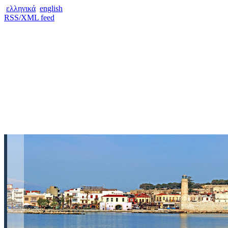
ελληνικά
english
RSS/XML feed