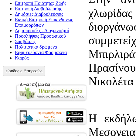
Επιτροπή Ποιότητας Ζωής
Επιτροπή Διαβούλευσης
χλωρίδα
Δημόσιες Διαβουλεύσεις
Ειδική Επιτροπή Επικίνδυνως
διοργάνω
Ετοιμορρόπων
Δημοπρασίες - Διαγωνισμοί
Προσλήψεις Προσωπικού
συμμετεί
Συμβάσεις
Πολιτιστικά δρώμενα
Μπιρλιρά
Εφημερεύοντα Φαρμακεία
Καιρός
Πρασίνου
είσοδος e-Υπηρεσίες
Νικολέτα
Η εκδήλ
Μεσογει