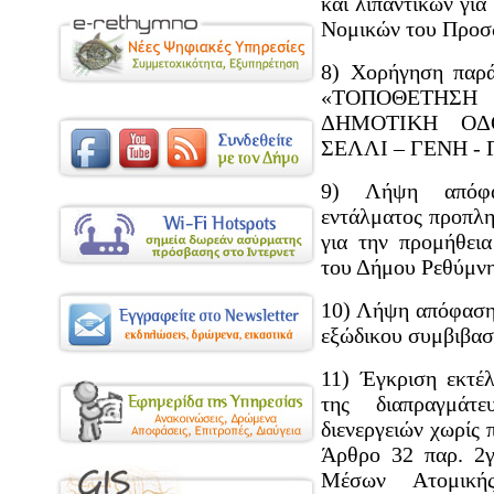
και λιπαντικών για
Νομικών του Προσ
8) Χορήγηση παρά
«ΤΟΠΟΘΕΤΗΣ
ΔΗΜΟΤΙΚΗ ΟΔ
ΣΕΛΛΙ – ΓΕΝΗ -
9) Λήψη απόφα
εντάλματος προπλ
για την προμήθει
του Δήμου Ρεθύμνη
10) Λήψη απόφασης
εξώδικου συμβιβασ
11) Έγκριση εκτέ
της διαπραγμάτε
διενεργειών χωρίς
Άρθρο 32 παρ. 2γ
Μέσων Ατομικής