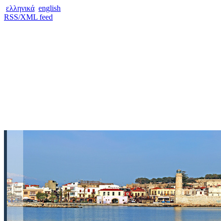
ελληνικά
english
RSS/XML feed