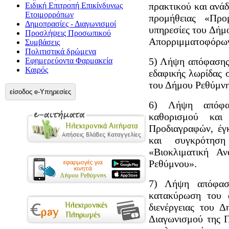
πρακτικού και ανά
Ειδική Επιτροπή Επικίνδυνως
Ετοιμορρόπων
προμήθειας «Προ
Δημοπρασίες - Διαγωνισμοί
υπηρεσίες του Δήμ
Προσλήψεις Προσωπικού
Απορριμματοφόρων
Συμβάσεις
Πολιτιστικά δρώμενα
5) Λήψη απόφασης
Εφημερεύοντα Φαρμακεία
Καιρός
εδαφικής λωρίδας 
του Δήμου Ρεθύμνη
είσοδος e-Υπηρεσίες
6) Λήψη απόφασ
καθορισμού κα
Προδιαγραφών, έγ
και συγκρότηση
«Βιοκλιματική Α
Ρεθύμνου».
7) Λήψη απόφασ
κατακύρωση του 
διενέργειας του 
Διαγωνισμού της 