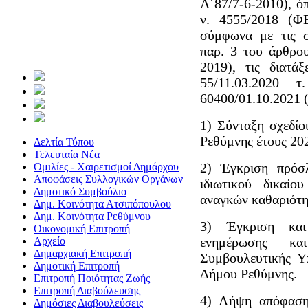
Α΄87/7-6-2010), ό
ν. 4555/2018 (Φ
σύμφωνα με τις σ
παρ. 3 του άρθρο
2019), τις διατ
55/11.03.2020
60400/01.10.2021 
1) Σύνταξη σχεδί
Ρεθύμνης έτους 20
Δελτία Τύπου
Τελευταία Νέα
2) Έγκριση πρόσ
Ομιλίες - Χαιρετισμοί Δημάρχου
Αποφάσεις Συλλογικών Οργάνων
ιδιωτικού δικαί
Δημοτικό Συμβούλιο
αναγκών καθαριότητ
Δημ. Κοινότητα Ατσιπόπουλου
Δημ. Κοινότητα Ρεθύμνου
3) Έγκριση και
Οικονομική Επιτροπή
ενημέρωσης κα
Αρχείο
Δημαρχιακή Επιτροπή
Συμβουλευτικής Υ
Δημοτική Επιτροπή
Δήμου Ρεθύμνης.
Επιτροπή Ποιότητας Ζωής
Επιτροπή Διαβούλευσης
4) Λήψη απόφαση
Δημόσιες Διαβουλεύσεις