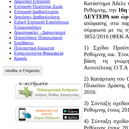
Δημοτική Επιτροπή
Κατάστημα Άδελε 
Επιτροπή Ποιότητας Ζωής
Ρεθύμνης, την
16η 
Επιτροπή Διαβούλευσης
ΔΕΥΤΕΡΑ και ώρα
Δημόσιες Διαβουλεύσεις
Ειδική Επιτροπή Επικίνδυνως
απόφασης στα παρ
Ετοιμορρόπων
σύμφωνα με τις σχ
Δημοπρασίες - Διαγωνισμοί
3852/2010 (ΦΕΚ Α’
Προσλήψεις Προσωπικού
Συμβάσεις
1) Σχέδιο Προϋ
Πολιτιστικά δρώμενα
Εφημερεύοντα Φαρμακεία
Ρεθύμνης οικ. Έτο
Καιρός
βάση τη γνώμη
Αυτοτέλειας Ο.Τ.Α
είσοδος e-Υπηρεσίες
2) Κατάρτιση του
Πλαισίου Δράσης 
2016.
3) Σύνταξη σχεδί
Ρεθύμνης έτους 20
4) Σύνταξη σχεδί
Ρεθύμνης έτους 20