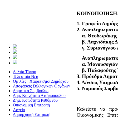
ΚΟΙΝΟΠΟΙΗΣΗ
1. Γραφείο Δημάρ
2. Αναπληρωματικ
α. Θεοδωράκης 
β. Λαχνιδάκης Δ
γ. Συριανόγλου 
Αναπληρωματικά
α. Μανουσογιάν
β. Παλαφούτης 
Δελτία Τύπου
3. Πρόεδρο Δημοτ
Τελευταία Νέα
Ομιλίες - Χαιρετισμοί Δημάρχου
4. Δ/νσεις Υπηρε
Αποφάσεις Συλλογικών Οργάνων
5. Νομικούς Συμβ
Δημοτικό Συμβούλιο
Δημ. Κοινότητα Ατσιπόπουλου
Δημ. Κοινότητα Ρεθύμνου
Οικονομική Επιτροπή
Καλείστε να προ
Αρχείο
Οικονομικής Επιτ
Δημαρχιακή Επιτροπή