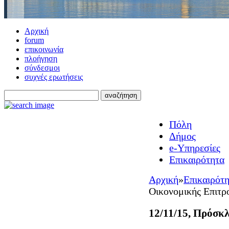
Αρχική
forum
επικοινωνία
πλοήγηση
σύνδεσμοι
συχνές ερωτήσεις
Πόλη
Δήμος
e-Υπηρεσίες
Επικαιρότητα
Αρχική
»
Επικαιρότ
Οικονομικής Επιτρ
12/11/15, Πρόσκ