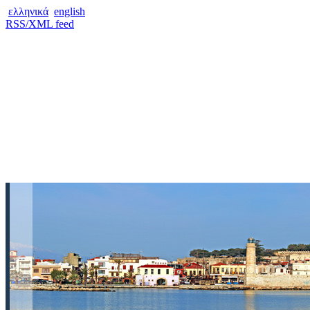
ελληνικά
english
RSS/XML feed