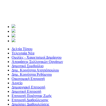
Δελτία Τύπου
Τελευταία Νέα
Ομιλίες - Χαιρετισμοί Δημάρχου
Αποφάσεις Συλλογικών Οργάνων
Δημοτικό Συμβούλιο
Δημ. Κοινότητα Ατσιπόπουλου
Δημ. Κοινότητα Ρεθύμνου
Οικονομική Επιτροπή
Αρχείο
Δημαρχιακή Επιτροπή
Δημοτική Επιτροπή
Επιτροπή Ποιότητας Ζωής
Επιτροπή Διαβούλευσης
Δημόσιες Διαβουλεύσεις