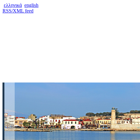
ελληνικά
english
RSS/XML feed