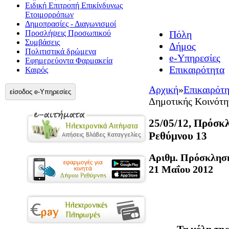
Ειδική Επιτροπή Επικίνδυνως
Ετοιμορρόπων
Δημοπρασίες - Διαγωνισμοί
Προσλήψεις Προσωπικού
Πόλη
Συμβάσεις
Δήμος
Πολιτιστικά δρώμενα
e-Υπηρεσίες
Εφημερεύοντα Φαρμακεία
Επικαιρότητα
Καιρός
Αρχική
»
Επικαιρότ
είσοδος e-Υπηρεσίες
Δημοτικής Κοινότη
25/05/12, Πρόσκ
Ρεθύμνου 13
Αριθμ. Πρ
21 Μαΐου 2012