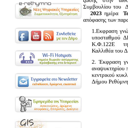
ζώσης στην αίθ
Συμβουλίου του 
2023
ημέρα
Τ
απόφασης των παρα
1.Εκφραση γνώ
υποσταθμού Δ
Κ.Φ.122Ε της
Καλλιθέα του 
2. Έκφραση γ
αναψυκτηρίου π
κεντρικού κυκ
Δήμου Ρεθύμνη