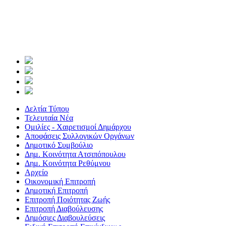
Δελτία Τύπου
Τελευταία Νέα
Ομιλίες - Χαιρετισμοί Δημάρχου
Αποφάσεις Συλλογικών Οργάνων
Δημοτικό Συμβούλιο
Δημ. Κοινότητα Ατσιπόπουλου
Δημ. Κοινότητα Ρεθύμνου
Αρχείο
Οικονομική Επιτροπή
Δημοτική Επιτροπή
Επιτροπή Ποιότητας Ζωής
Επιτροπή Διαβούλευσης
Δημόσιες Διαβουλεύσεις