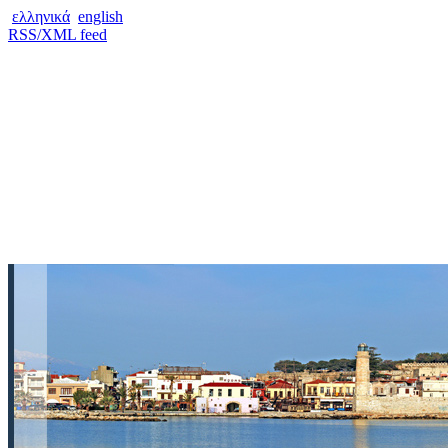
ελληνικά
english
RSS/XML feed