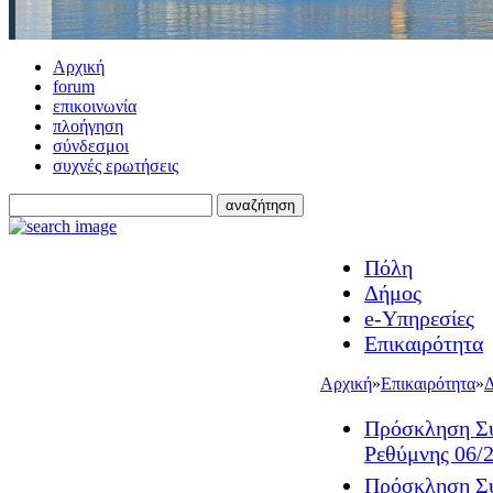
Αρχική
forum
επικοινωνία
πλοήγηση
σύνδεσμοι
συχνές ερωτήσεις
Πόλη
Δήμος
e-Υπηρεσίες
Επικαιρότητα
Αρχική
»
Επικαιρότητα
»
Δ
Πρόσκληση Συ
Ρεθύμνης 06/2
Πρόσκληση Συ