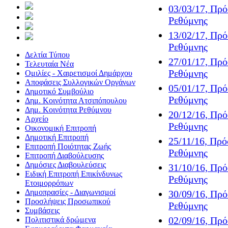
03/03/17, Πρ
Ρεθύμνης
13/02/17, Πρ
Ρεθύμνης
Δελτία Τύπου
27/01/17, Πρ
Τελευταία Νέα
Ρεθύμνης
Ομιλίες - Χαιρετισμοί Δημάρχου
Αποφάσεις Συλλογικών Οργάνων
05/01/17, Πρ
Δημοτικό Συμβούλιο
Ρεθύμνης
Δημ. Κοινότητα Ατσιπόπουλου
Δημ. Κοινότητα Ρεθύμνου
20/12/16, Πρ
Αρχείο
Ρεθύμνης
Οικονομική Επιτροπή
Δημοτική Επιτροπή
25/11/16, Πρ
Επιτροπή Ποιότητας Ζωής
Ρεθύμνης
Επιτροπή Διαβούλευσης
Δημόσιες Διαβουλεύσεις
31/10/16, Πρ
Ειδική Επιτροπή Επικίνδυνως
Ρεθύμνης
Ετοιμορρόπων
Δημοπρασίες - Διαγωνισμοί
30/09/16, Πρ
Προσλήψεις Προσωπικού
Ρεθύμνης
Συμβάσεις
02/09/16, Πρ
Πολιτιστικά δρώμενα