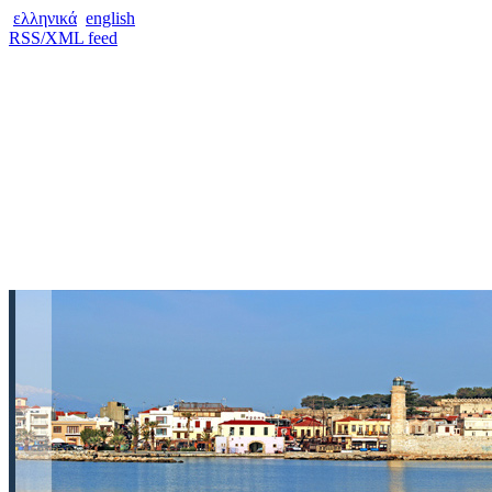
ελληνικά
english
RSS/XML feed