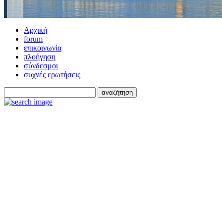
Αρχική
forum
επικοινωνία
πλοήγηση
σύνδεσμοι
συχνές ερωτήσεις