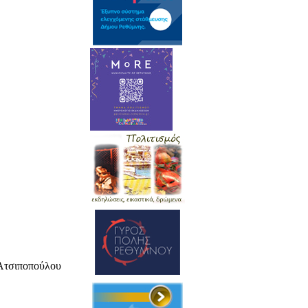
 Ατσιποπούλου