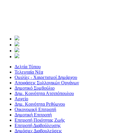
Δελτία Τύπου
Τελευταία Νέα
Ομιλίες - Χαιρετισμοί Δημάρχου
Αποφάσεις Συλλογικών Οργάνων
Δημοτικό Συμβούλιο
Δημ. Κοινότητα Ατσιπόπουλου
Αρχείο
Δημ. Κοινότητα Ρεθύμνου
Οικονομική Επιτροπή
Δημοτική Επιτροπή
Επιτροπή Ποιότητας Ζωής
Επιτροπή Διαβούλευσης
Δημόσιες Διαβουλεύσεις