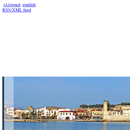
ελληνικά
english
RSS/XML feed