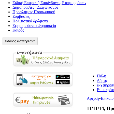
Ειδική Επιτροπή Επικίνδυνως Ετοιμορρόπων
Δημοπρασίες - Διαγωνισμοί
Προσλήψεις Προσωπικού
Συμβάσεις
Πολιτιστικά δρώμενα
Εφημερεύοντα Φαρμακεία
Καιρός
είσοδος e-Υπηρεσίες
Πόλη
Δήμος
e-Υπηρεσί
Επικαιρότ
Αρχική
»
Επικαιρ
11/11/14, Π