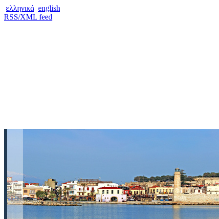
ελληνικά
english
RSS/XML feed