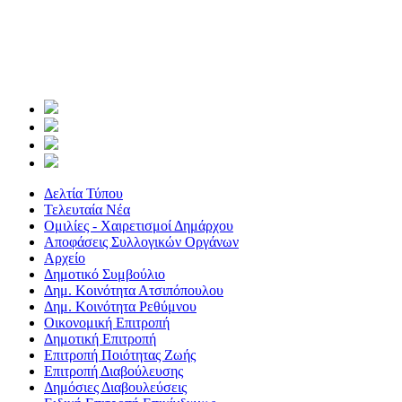
Δελτία Τύπου
Τελευταία Νέα
Ομιλίες - Χαιρετισμοί Δημάρχου
Αποφάσεις Συλλογικών Οργάνων
Αρχείο
Δημοτικό Συμβούλιο
Δημ. Κοινότητα Ατσιπόπουλου
Δημ. Κοινότητα Ρεθύμνου
Οικονομική Επιτροπή
Δημοτική Επιτροπή
Επιτροπή Ποιότητας Ζωής
Επιτροπή Διαβούλευσης
Δημόσιες Διαβουλεύσεις