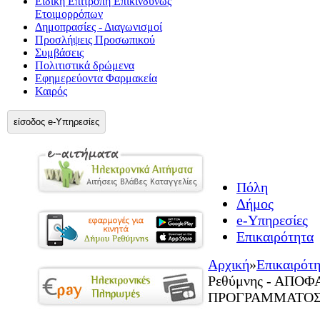
Ειδική Επιτροπή Επικίνδυνως
Ετοιμορρόπων
Δημοπρασίες - Διαγωνισμοί
Προσλήψεις Προσωπικού
Συμβάσεις
Πολιτιστικά δρώμενα
Εφημερεύοντα Φαρμακεία
Καιρός
είσοδος e-Υπηρεσίες
Πόλη
Δήμος
e-Υπηρεσίες
Επικαιρότητα
Αρχική
»
Επικαιρότ
Ρεθύμνης - ΑΠΟ
ΠΡΟΓΡΑΜΜΑΤΟΣ