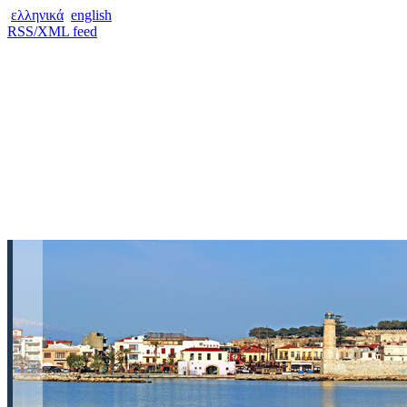
ελληνικά
english
RSS/XML feed