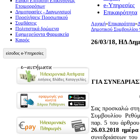
Ειδική Επιτροπή Επικίνδυνως
e-Υπηρεσίες
Ετοιμορρόπων
Επικαιρότητα
Δημοπρασίες - Διαγωνισμοί
Προσλήψεις Προσωπικού
Συμβάσεις
Αρχική
»
Επικαιρότητα
»
Δ
Πολιτιστικά δρώμενα
Δημοτικού Συμβουλίου 
Εφημερεύοντα Φαρμακεία
Καιρός
26/03/18, ΗΔ Δη
είσοδος e-Υπηρεσίες
ΓΙΑ ΣΥΝΕΔΡΙΑ
Σας προσκαλώ στη 
Συμβουλίου Ρεθύμ
παρ. 5 του άρθρου
26.03.2018 ημέρα
συνεδριάσεων του