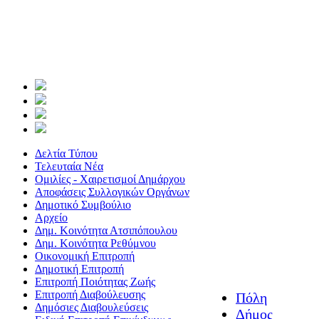
Δελτία Τύπου
Τελευταία Νέα
Ομιλίες - Χαιρετισμοί Δημάρχου
Αποφάσεις Συλλογικών Οργάνων
Δημοτικό Συμβούλιο
Αρχείο
Δημ. Κοινότητα Ατσιπόπουλου
Δημ. Κοινότητα Ρεθύμνου
Οικονομική Επιτροπή
Δημοτική Επιτροπή
Επιτροπή Ποιότητας Ζωής
Επιτροπή Διαβούλευσης
Πόλη
Δημόσιες Διαβουλεύσεις
Δήμος