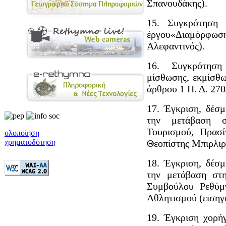
Σπανουδάκης).
15. Συγκρότηση 
έργου«Διαμόρφωσ
Αλεφαντινός).
16. Συγκρότηση
μίσθωσης, εκμίσθω
άρθρου 1 Π. Δ. 270
17. Έγκριση, δέσ
την μετάβαση σ
Τουρισμού, Πρασ
υλοποίηση
χρηματοδότηση
Θεοπίστης Μπιρλιρά
18. Έγκριση, δέσ
την μετάβαση στ
Συμβούλου Ρεθύμ
Αθλητισμού (εισηγη
19. Έγκριση χορή