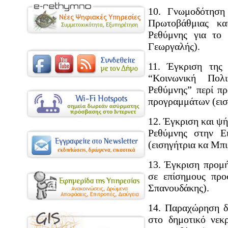
10. Γνωμοδότηση
Πρωτοβάθμιας κα
Ρεθύμνης για το 
Γεωργαλής).
11. Έγκριση της
“Κοινωνική Πολ
Ρεθύμνης” περί π
προγραμμάτων (ειση
12. Έγκριση και ψ
Ρεθύμνης στην Ει
(εισηγήτρια κα Μπι
13. Έγκριση προμή
σε επίσημους προ
Σπανουδάκης).
14. Παραχώρηση δ
στο δημοτικό νεκ