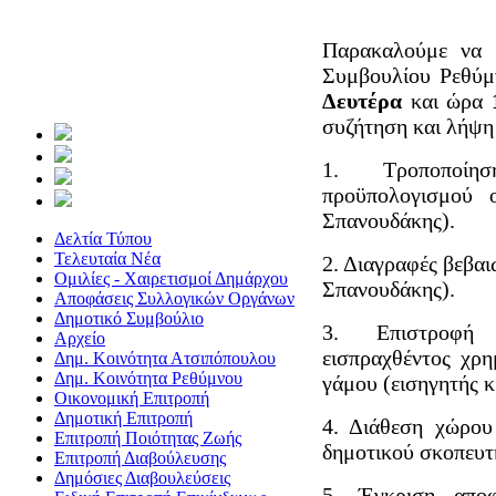
Παρακαλούμε να 
Συμβουλίου Ρεθύμν
Δευτέρα
και ώρα
συζήτηση και λήψη
1. Τροποποίη
προϋπολογισμού ο
Σπανουδάκης).
Δελτία Τύπου
Τελευταία Νέα
2. Διαγραφές βεβαι
Ομιλίες - Χαιρετισμοί Δημάρχου
Σπανουδάκης).
Αποφάσεις Συλλογικών Οργάνων
Δημοτικό Συμβούλιο
3. Επιστροφή 
Αρχείο
εισπραχθέντος χρ
Δημ. Κοινότητα Ατσιπόπουλου
Δημ. Κοινότητα Ρεθύμνου
γάμου (εισηγητής κ
Οικονομική Επιτροπή
Δημοτική Επιτροπή
4. Διάθεση χώρου
Επιτροπή Ποιότητας Ζωής
δημοτικού σκοπευτη
Επιτροπή Διαβούλευσης
Δημόσιες Διαβουλεύσεις
5. Έγκριση αποφ