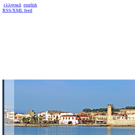
ελληνικά
english
RSS/XML feed