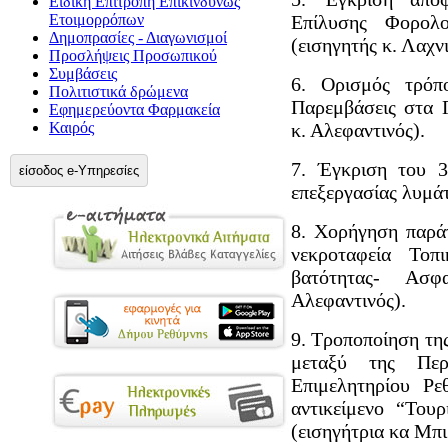
Ειδική Επιτροπή Επικίνδυνως
Ετοιμορρόπων
Επίλυσης Φορολ
Δημοπρασίες - Διαγωνισμοί
(εισηγητής κ. Λαχν
Προσλήψεις Προσωπικού
Συμβάσεις
6. Ορισμός τρόπ
Πολιτιστικά δρώμενα
Παρεμβάσεις στα 
Εφημερεύοντα Φαρμακεία
Καιρός
κ. Αλεφαντινός).
7. Έγκριση του 
είσοδος e-Υπηρεσίες
επεξεργασίας λυμάτ
8. Χορήγηση παρά
νεκροταφεία Τοπ
βατότητας- Ασφ
Αλεφαντινός).
9. Τροποποίηση τη
μεταξύ της Περ
Επιμελητηρίου Ρ
αντικείμενο “Του
(εισηγήτρια κα Μπι