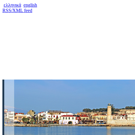
ελληνικά
english
RSS/XML feed