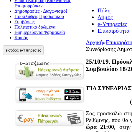
Ειδική Επιτροπή Επικίνδυνως
Ετοιμορρόπων
Πόλη
Δημοπρασίες - Διαγωνισμοί
Προσλήψεις Προσωπικού
Δήμος
Συμβάσεις
e-Υπηρεσίες
Πολιτιστικά δρώμενα
Επικαιρότητα
Εφημερεύοντα Φαρμακεία
Καιρός
Αρχική
»
Επικαιρότ
Συνεδρίασης Δημοτ
είσοδος e-Υπηρεσίες
25/10/19, Πρόσκ
Συμβουλίου 18/2
ΓΙΑ ΣΥΝΕΔΡΙΑ
Σας προσκαλώ στη
Ρεθύμνης, που θα γ
ώρα 21:00
, στην