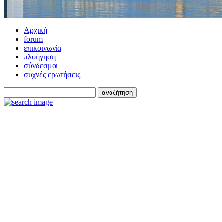
Αρχική
forum
επικοινωνία
πλοήγηση
σύνδεσμοι
συχνές ερωτήσεις