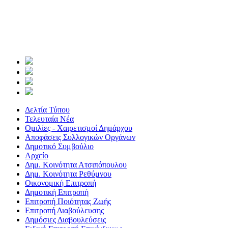
Δελτία Τύπου
Τελευταία Νέα
Ομιλίες - Χαιρετισμοί Δημάρχου
Αποφάσεις Συλλογικών Οργάνων
Δημοτικό Συμβούλιο
Αρχείο
Δημ. Κοινότητα Ατσιπόπουλου
Δημ. Κοινότητα Ρεθύμνου
Οικονομική Επιτροπή
Δημοτική Επιτροπή
Επιτροπή Ποιότητας Ζωής
Επιτροπή Διαβούλευσης
Δημόσιες Διαβουλεύσεις