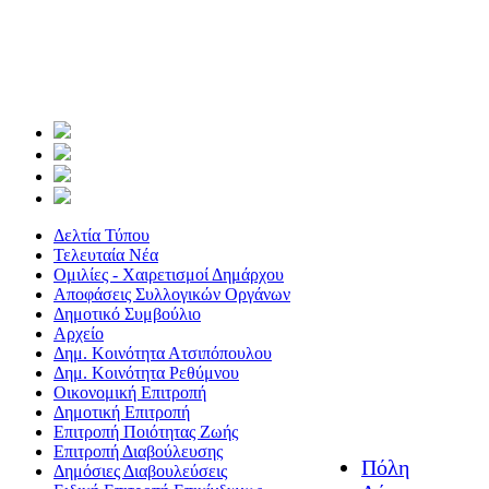
Δελτία Τύπου
Τελευταία Νέα
Ομιλίες - Χαιρετισμοί Δημάρχου
Αποφάσεις Συλλογικών Οργάνων
Δημοτικό Συμβούλιο
Αρχείο
Δημ. Κοινότητα Ατσιπόπουλου
Δημ. Κοινότητα Ρεθύμνου
Οικονομική Επιτροπή
Δημοτική Επιτροπή
Επιτροπή Ποιότητας Ζωής
Επιτροπή Διαβούλευσης
Πόλη
Δημόσιες Διαβουλεύσεις