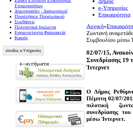
Δήμος
Ειδική Επιτροπή Επικίνδυνως
Ετοιμορρόπων
e-Υπηρεσίες
Δημοπρασίες - Διαγωνισμοί
Επικαιρότητα
Προσλήψεις Προσωπικού
Συμβάσεις
Αρχική
»
Επικαιρότ
Πολιτιστικά δρώμενα
Ζωντανή αναμετάδo
Εφημερεύοντα Φαρμακεία
Καιρός
Συμβουλίου μέσω Ί
είσοδος e-Υπηρεσίες
02/07/15, Ανακο
Συνεδρίασης 19 
Ίντερνετ
Ο Δήμος Ρεθύμνη
Πέμπτη 02/07/2015
πιλοτική ζων
συνεδρίασης του
μέσω Ίντερνετ.