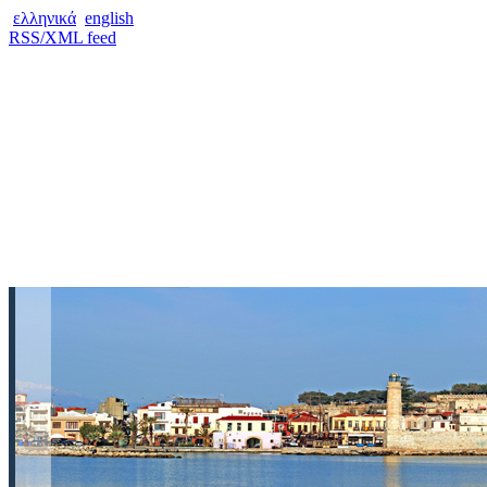
ελληνικά
english
RSS/XML feed