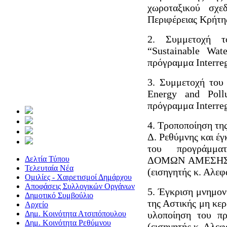
χωροταξικού σχε
Περιφέρειας Κρήτης
2. Συμμετοχή 
“Sustainable Wa
πρόγραμμα Interreg
3. Συμμετοχή του
Energy and Poll
πρόγραμμα Interreg
4. Τροποποίηση τη
Δ. Ρεθύμνης και έγ
του προγράμμ
Δελτία Τύπου
ΔΟΜΩΝ ΑΜΕΣΗΣ
Τελευταία Νέα
(εισηγητής κ. Αλεφ
Ομιλίες - Χαιρετισμοί Δημάρχου
Αποφάσεις Συλλογικών Οργάνων
5. Έγκριση μνημον
Δημοτικό Συμβούλιο
της Αστικής μη κερ
Αρχείο
Δημ. Κοινότητα Ατσιπόπουλου
υλοποίηση του πρ
Δημ. Κοινότητα Ρεθύμνου
(εισηγητής κ. Αλεφ