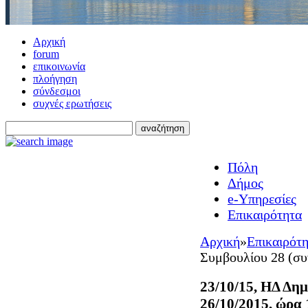
Αρχική
forum
επικοινωνία
πλοήγηση
σύνδεσμοι
συχνές ερωτήσεις
Πόλη
Δήμος
e-Υπηρεσίες
Επικαιρότητα
Αρχική
»
Επικαιρότ
Συμβουλίου 28 (συ
23/10/15, ΗΔ Δη
26/10/2015, ώρα 