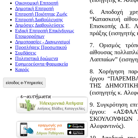
Οικονομική Επιτροπή
Δημοτική Επιτροπή
6. Αποδοχή χρη
Επιτροπή Ποιότητας Ζωής
“Κατασκευή αίθο
Επιτροπή Διαβούλευσης
Δημόσιες Διαβουλεύσεις
Επισκοπής Δ.Ε. Λ
Ειδική Επιτροπή Επικίνδυνως
πράξης (εισηγητής 
Ετοιμορρόπων
Δημοπρασίες - Διαγωνισμοί
7. Ορισμός τρόπ
Προσλήψεις Προσωπικού
αίθουσας πολλαπλώ
Συμβάσεις
Πολιτιστικά δρώμενα
Λαππαίων” (εισηγητ
Εφημερεύοντα Φαρμακεία
Καιρός
8. Χορήγηση παρ
έργου “ΠΑΡΕΜΒ
είσοδος e-Υπηρεσίες
ΤΗΣ ΔΗΜΟΤΙΚΗ
(εισηγητής κ. Αλεφ
9. Συγκρότηση επ
έργου: «ΑΣΦΑ
ΣΚΟΥΛΟΥΦΙΩΝ Δ
Αλεφαντινός).
10. Αποδοχή της