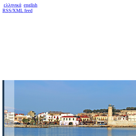
ελληνικά
english
RSS/XML feed