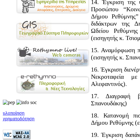
14. Έγκριση της 
Προσώπου “Κοινω
Δήμου Ρεθύμνης”
διδάκτρων της Δ
Ωδείου Ρεθύμνη
(εισηγητής κ. Τσιομ
15. Αναμόρφωση π
(εισηγητής κ. Σπαν
16. Έγκριση διενέρ
Νεκροταφεία με
Αλεφαντινός).
17. Διαγραφή β
Σπανουδάκης)
υλοποίηση
18. Κατανομή πι
χρηματοδότηση
Δήμου Ρεθύμνης (ε
19. Έγκριση δαπάν