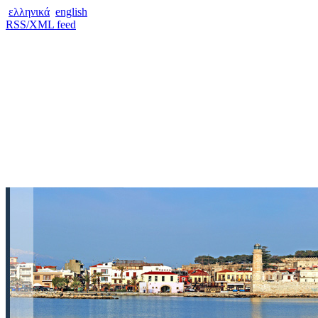
ελληνικά
english
RSS/XML feed