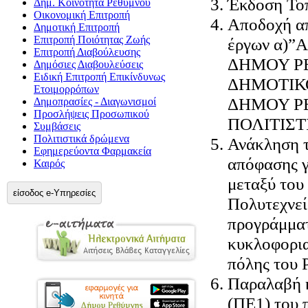
Έκδοση Το
Δημ. Κοινότητα Ρεθύμνου
Οικονομική Επιτροπή
Αποδοχή α
Δημοτική Επιτροπή
Επιτροπή Ποιότητας Ζωής
έργων α)
Επιτροπή Διαβούλευσης
ΔΗΜΟΥ ΡΕ
Δημόσιες Διαβουλεύσεις
Ειδική Επιτροπή Επικίνδυνως
ΔΗΜΟΤΙΚ
Ετοιμορρόπων
ΔΗΜΟΥ Ρ
Δημοπρασίες - Διαγωνισμοί
Προσλήψεις Προσωπικού
ΠΟΛΙΤΙΣΤ
Συμβάσεις
Πολιτιστικά δρώμενα
Ανάκληση τ
Εφημερεύοντα Φαρμακεία
απόφασης γ
Καιρός
μεταξύ του
είσοδος e-Υπηρεσίες
Πολυτεχνεί
προγράμματ
κυκλοφορια
πόλης του 
Παραλαβή κ
(ΠΕ1) του 