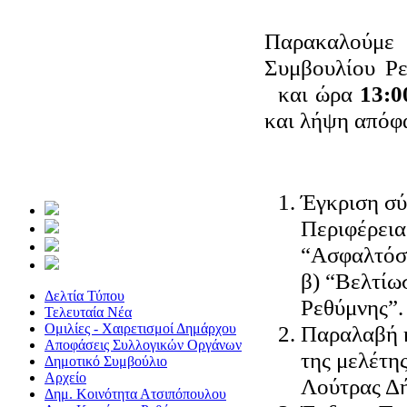
Παρακαλούμε 
Συμβουλίου Ρε
και ώρα
13
:
και λήψη απόφ
Έγκριση σ
Περιφέρεια
“Ασφαλτόστ
β) “Βελτίω
Δελτία Τύπου
Ρεθύμνης”.
Τελευταία Νέα
Ομιλίες - Χαιρετισμοί Δημάρχου
Παραλαβή κ
Αποφάσεις Συλλογικών Οργάνων
της μελέτη
Δημοτικό Συμβούλιο
Αρχείο
Λούτρας Δ
Δημ. Κοινότητα Ατσιπόπουλου