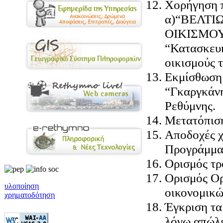
Χορήγηση π
α)“ΒΕΛΤ
ΟΙΚΙΣΜΟΥ
“Κατασκευή
οικισμούς 
Εκμίσθωση 
“Γκαργκάνη
Ρεθύμνης.
Μετατόπιση
Αποδοχές χ
Προγράμματ
Ορισμός τρ
Ορισμός Ορ
υλοποίηση
οικονομικώ
χρηματοδότηση
Έγκριση τα
λόγω απώλε