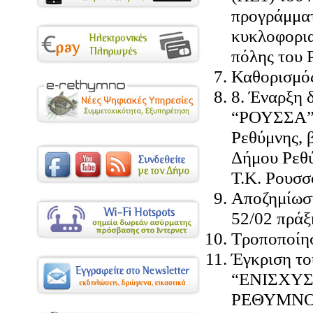
προγράμματ
κυκλοφορια
πόλης του 
Καθορισμός
8. Έναρξη 
“ΡΟΥΣΣΑ” 
Ρεθύμνης, 
Δήμου Ρεθ
Τ.Κ. Ρουσσ
Αποζημίωση
52/02 πράξ
Τροποποίησ
Έγκριση το
“ΕΝΙΣΧΥΣ
ΡΕΘΥΜΝΟ