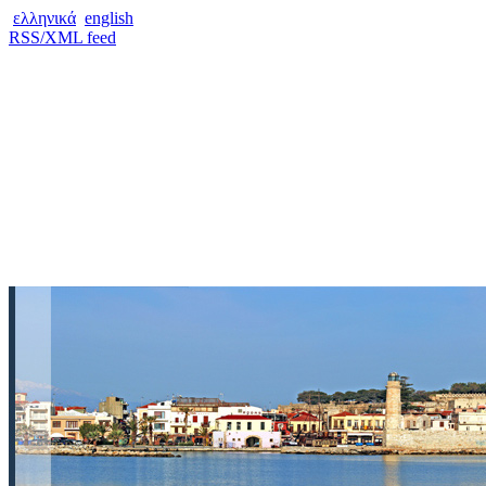
ελληνικά
english
RSS/XML feed