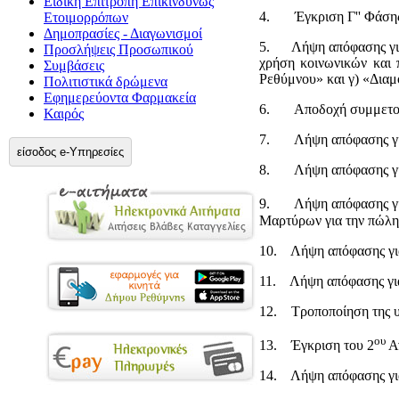
Ειδική Επιτροπή Επικίνδυνως
4. Έγκριση Γ'' Φάσης 
Ετοιμορρόπων
Δημοπρασίες - Διαγωνισμοί
5. Λήψη απόφασης για 
Προσλήψεις Προσωπικού
χρήση κοινωνικών και 
Συμβάσεις
Ρεθύμνου» και γ) «Δια
Πολιτιστικά δρώμενα
Εφημερεύοντα Φαρμακεία
6. Αποδοχή συμμετοχή
Καιρός
7. Λήψη απόφασης για 
είσοδος e-Υπηρεσίες
8. Λήψη απόφασης για 
9. Λήψη απόφασης για 
Μαρτύρων για την πώλη
10. Λήψη απόφασης για 
11. Λήψη απόφασης για 
12. Τροποποίηση της υπ
ου
13. Έγκριση του 2
Αν
14. Λήψη απόφασης για