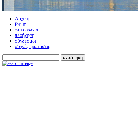
Αρχική
forum
επικοινωνία
πλοήγηση
σύνδεσμοι
συχνές ερωτήσεις