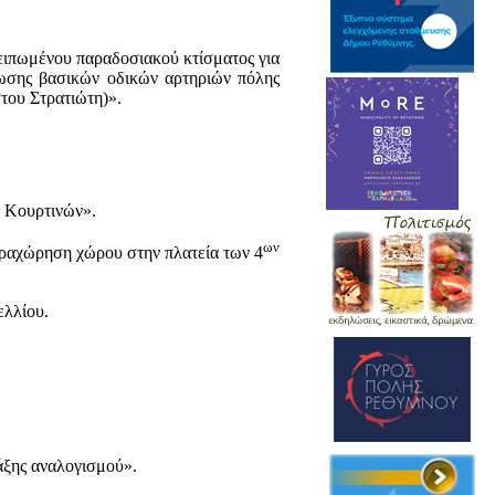
πωμένου παραδοσιακού κτίσματος για
ρωσης βασικών οδικών αρτηριών πόλης
του Στρατιώτη)».
 Κουρτινών».
ων
ραχώρηση χώρου στην πλατεία των 4
ελλίου.
άξης αναλογισμού».