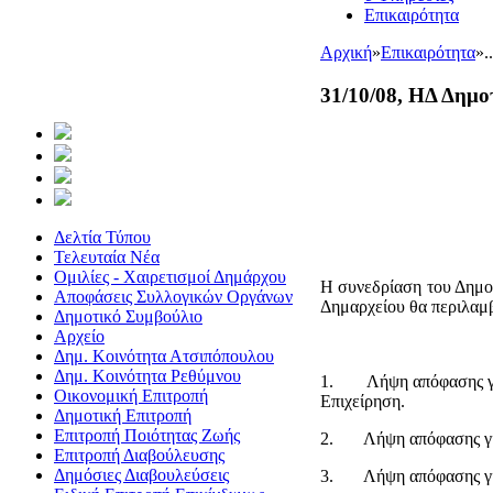
Επικαιρότητα
Αρχική
»
Επικαιρότητα
»
.
31/10/08, ΗΔ Δημο
Δελτία Τύπου
Τελευταία Νέα
Ομιλίες - Χαιρετισμοί Δημάρχου
Η συνεδρίαση του Δημοτ
Αποφάσεις Συλλογικών Οργάνων
Δημαρχείου θα περιλαμβ
Δημοτικό Συμβούλιο
Αρχείο
Δημ. Κοινότητα Ατσιπόπουλου
Δημ. Κοινότητα Ρεθύμνου
1. Λήψη απόφασης για 
Οικονομική Επιτροπή
Επιχείρηση.
Δημοτική Επιτροπή
Επιτροπή Ποιότητας Ζωής
2. Λήψη απόφασης για 
Επιτροπή Διαβούλευσης
Δημόσιες Διαβουλεύσεις
3. Λήψη απόφασης για 