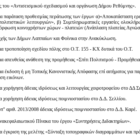
του «Αντισεισμικού σχεδιασμού και οργάνωση Δήμου Ρεθύμνης».
παράταση προθεσμίας περάτωσης των έργων α)«Αποκατάσταση ερει
πολιτιστικών λειτουργιών», β) Συμπληρωματικές εργασίες ολοκλή
μόρφωση κοινοχρήστων χώρων - πλατειών (Ανάπλαση πλατείας Αγνώσ
ς των Δήμων Λαππαίων και Φοίνικα στην Ανακύκλωση.
τροποποίηση σχεδίου πόλης στο Ο.Τ. 155 - ΚΧ δυτικά του Ο.Τ.
απευθείας ανάθεση της προμήθειας «Σπίτι Πολιτισμού - Προμήθεια
έκδοση ή μη Τοπικής Κανονιστικής Απόφασης επί αιτήματος για πα
ση εικόνων.
χορήγηση άδειας ιδρύσεως και λειτουργίας χοιροτροφείου στο ΔΔ Σ
χορήγηση άδειας ιδρύσεως ποιμνιοστασίου στο Δ.Δ. Σελλίου.
'' αριθ. 2013/2008 άδειας ιδρύσεως ποιμνιοστασίου στο Δ.Δ. Καρέ.
ακεφαλαιωτικού Πίνακα του έργου «Συντηρήσεις Διδακτηρίων».
 έγκριση της μελέτης «Σύνταξη τοπογραφικών διαγραμμάτων και πρ