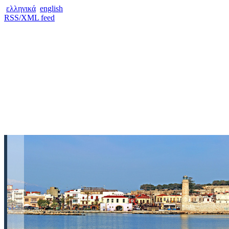
ελληνικά
english
RSS/XML feed