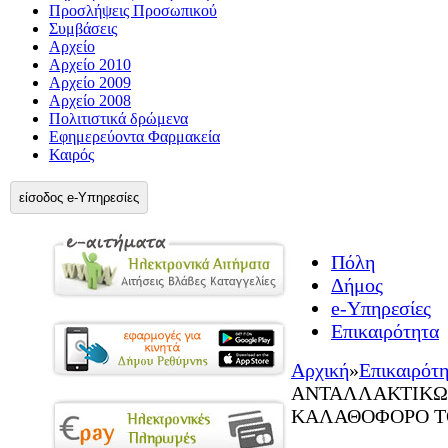
Προσλήψεις Προσωπικού
Συμβάσεις
Αρχείο
Αρχείο 2010
Αρχείο 2009
Αρχείο 2008
Πολιτιστικά δρώμενα
Εφημερεύοντα Φαρμακεία
Καιρός
είσοδος e-Υπηρεσίες
Πόλη
Δήμος
e-Υπηρεσίες
Επικαιρότητα
Αρχική
»
Επικαιρότ
ΑΝΤΑΛΛΑΚΤΙΚΩΝ 
ΚΑΛΑΘΟΦΟΡΟ Τ