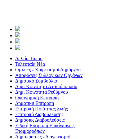
Δελτία Τύπου
Τελευταία Νέα
Ομιλίες - Χαιρετισμοί Δημάρχου
Αποφάσεις Συλλογικών Οργάνων
Δημοτικό Συμβούλιο
Δημ. Κοινότητα Ατσιπόπουλου
Δημ. Κοινότητα Ρεθύμνου
Οικονομική Επιτροπή
Δημοτική Επιτροπή
Επιτροπή Ποιότητας Ζωής
Επιτροπή Διαβούλευσης
Δημόσιες Διαβουλεύσεις
Ειδική Επιτροπή Επικίνδυνως
Ετοιμορρόπων
Δημοπρασίες - Διαγωνισμοί